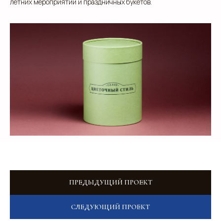
летних мероприятий и праздничных букетов.
+7
Добавьте тз или референсы
Add files
ПРЕДЫДУЩИЙ ПРОЕКТ
Я прочитал и подтверждаю, что ознакомлен с
Пользовательским соглашением
и
Политикой в
области обработки и защиты персональных
СЛЕДУЮЩИЙ ПРОЕКТ
данных
, а также даю
Согласие на обработку
персональных данных