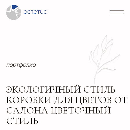
Контакты
Блог
Портфолио
Направления
info@
+7 (3
портфолио
ЭКОЛОГИЧНЫЙ СТИЛЬ
КОРОБКИ ДЛЯ ЦВЕТОВ ОТ
САЛОНА ЦВЕТОЧНЫЙ
СТИЛЬ
Сочетание экологичности и современного стиля в
цветочных коробках для флористов салона
Цветочный стиль.