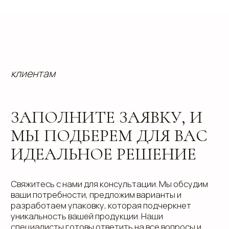
Отправить
info@estetis.ru
+7 (343) 288 56 30
вконтакте
телеграм
дзен
Адрес офиса: 620075, г. Екатеринбург,