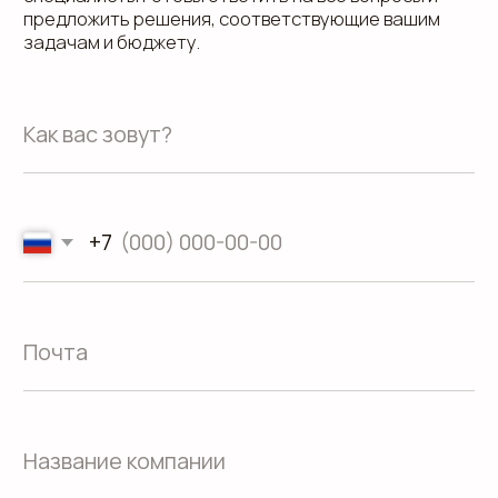
ул. Малышева 122, корпус "Р"
Пн.-Пт.: с 9.00 до 18.00
О компании
Контакты
Услуги
Доставка
Направления
Программа лояльности
Портфолио
Производство упаковки
Блог
Реквизиты
Кейсы
Вакансии
Каталог
конструктивов
Положение о защите
персональных данных
Согласие на обработку персональных
данных
Пользовательское соглашение