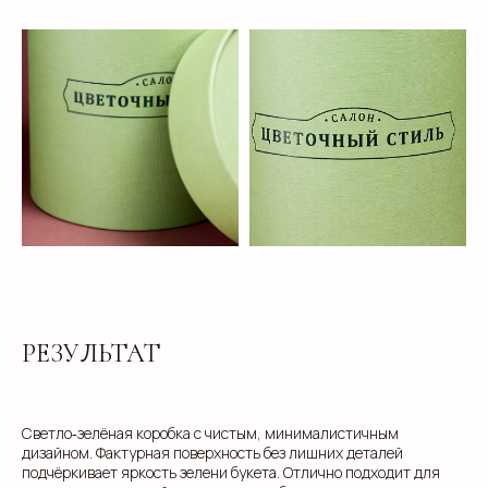
клиентам
ЗАПОЛНИТЕ ЗАЯВКУ, И
МЫ ПОДБЕРЕМ ДЛЯ ВАС
ИДЕАЛЬНОЕ РЕШЕНИЕ
Свяжитесь с нами для консультации. Мы обсудим
ваши потребности, предложим варианты и
разработаем упаковку, которая подчеркнет
уникальность вашей продукции. Наши
специалисты готовы ответить на все вопросы и
РЕЗУЛЬТАТ
предложить решения, соответствующие вашим
задачам и бюджету.
Светло‑зелёная коробка с чистым, минималистичным
дизайном. Фактурная поверхность без лишних деталей
подчёркивает яркость зелени букета. Отлично подходит для