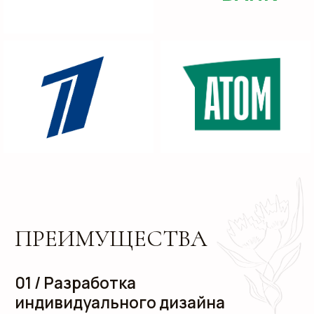
пеналы;
тубусы.
03 /Эксклюзивные виды
отделки и брендирования
УФ-печать;
горячее тиснение;
шелкография;
цифровая печать;
разработка ложементов.
портфолио