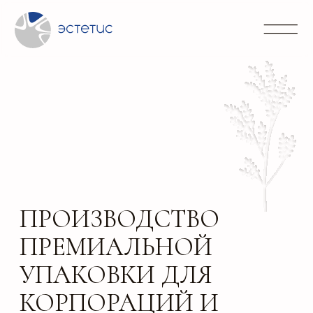
Контакты
Блог
Портфолио
Направления
info@
+7 (3
ПРОИЗВОДСТВО
ПРЕМИАЛЬНОЙ
УПАКОВКИ ДЛЯ
КОРПОРАЦИЙ И
КРУПНОГО БИЗНЕСА.
ИНДИВИДУАЛЬНЫЙ
ДИЗАЙН