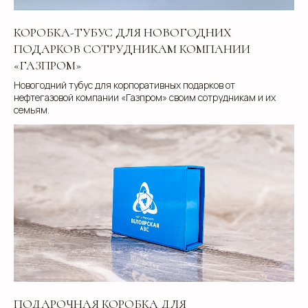
КОРОБКА-ТУБУС ДЛЯ НОВОГОДНИХ
+7
ПОДАРКОВ СОТРУДНИКАМ КОМПАНИИ
«ГАЗПРОМ»
Новогодний тубус для корпоративных подарков от
нефтегазовой компании «Газпром» своим сотрудникам и их
семьям.
Добавьте тз или референсы
Add files
Я прочитал и подтверждаю, что ознакомлен с
ПОДАРОЧНАЯ КОРОБКА ДЛЯ
Пользовательским соглашением
и
Политикой в