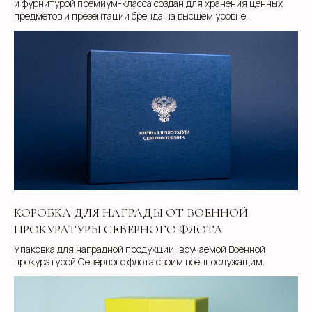
и фурнитурой премиум-класса создан для хранения ценных
ул. Малышева 122, корпус "Р"
предметов и презентации бренда на высшем уровне.
Пн.-Пт.: с 9.00 до 18.00
О компании
Контакты
Услуги
Доставка
Направления
Программа лояльности
Портфолио
Производство упаковки
Блог
Реквизиты
Кейсы
Вакансии
Каталог
КОРОБКА ДЛЯ НАГРАДЫ ОТ ВОЕННОЙ
конструктивов
ПРОКУРАТУРЫ СЕВЕРНОГО ФЛОТА
Положение о защите
Упаковка для наградной продукции, вручаемой Военной
персональных данных
прокуратурой Северного флота своим военнослужащим.
Согласие на обработку персональных
данных
Пользовательское соглашение