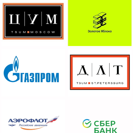
ПРЕИМУЩЕСТВА
01 / Разработка
индивидуального дизайна
под любые задачи
02 / Любые виды
конструктивов
коробки крышка-дно;
круглые коробки;
коробки с магнитным клапаном;
многоярусные коробки;
фигурные коробки сложных форм;