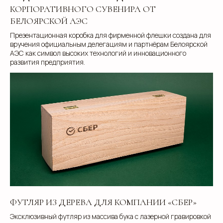
области обработки и защиты персональных
КОРПОРАТИВНОГО СУВЕНИРА ОТ
данных
, а также даю
Согласие на обработку
персональных данных
БЕЛОЯРСКОЙ АЭС
Презентационная коробка для фирменной флешки создана для
Отправить
вручения официальным делегациям и партнёрам Белоярской
АЭС как символ высоких технологий и инновационного
развития предприятия.
info@estetis.ru
+7 (343) 288 56 30
вконтакте
телеграм
дзен
ФУТЛЯР ИЗ ДЕРЕВА ДЛЯ КОМПАНИИ «СБЕР»
Адрес офиса: 620075, г. Екатеринбург,
Эксклюзивный футляр из массива бука с лазерной гравировкой