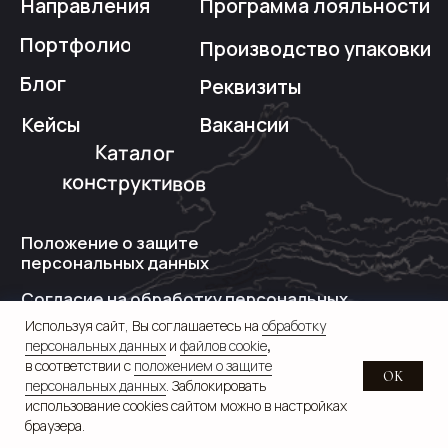
Используя сайт, Вы соглашаетесь на
обработку
персональных данных
и
файлов cookie
,
в соответствии с
положением о защите
OK
персональных данных
. Заблокировать
использование cookies сайтом можно в настройках
браузера.