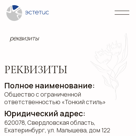
реквизиты
Контакты
Блог
Портфолио
Направления
info@
+7 (3
РЕКВИЗИТЫ
Полное наименование:
Общество с ограниченной
ответственностью «Тонкий стиль»
Юридический адрес:
620078, Свердловская область,
Екатеринбург, ул. Малышева, дом 122
Почтовый адрес:
620078, Свердловская область,
Екатеринбург, ул. Малышева, дом 122
ОГРН:
1196658062776