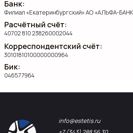
info@estetis.ru
+7 (343) 288 56 30
вконтакте
телеграм
дзен
Адрес офиса: 620075, г. Екатеринбург,
ул. Малышева 122, корпус "Р"
Пн.-Пт.: с 9.00 до 18.00
О компании
Контакты
Услуги
Доставка
Направления
Программа лояльности
Портфолио
Производство упаковки
Блог
Реквизиты