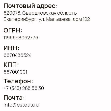
ИНН:
6670486524
КПП:
667001001
Телефон:
+7 (343) 288 56 30
Почта:
info@estetis.ru
Банк:
Филиал «Екатеринбургский» АО «АЛЬФА-БАНК»
Расчётный счёт:
40702 810 238260002044
Корреспондентский счёт:
30101810100000000964
Бик:
046577964