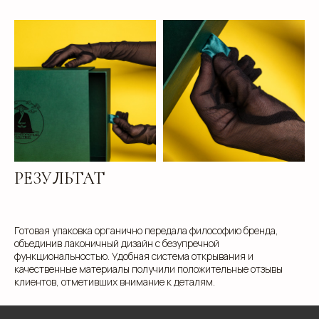
клиентам
РЕЗУЛЬТАТ
ЗАПОЛНИТЕ ЗАЯВКУ, И
МЫ ПОДБЕРЕМ ДЛЯ ВАС
Готовая упаковка органично передала философию бренда,
ИДЕАЛЬНОЕ РЕШЕНИЕ
объединив лаконичный дизайн с безупречной
функциональностью. Удобная система открывания и
качественные материалы получили положительные отзывы
Свяжитесь с нами для консультации. Мы обсудим
клиентов, отметивших внимание к деталям.
ваши потребности, предложим варианты и
разработаем упаковку, которая подчеркнет
уникальность вашей продукции. Наши
специалисты готовы ответить на все вопросы и