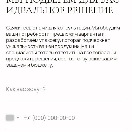
вконтакте
телеграм
дзен
Адрес офиса: 620075, г. Екатеринбург,
ул. Малышева 122, корпус "Р"
Пн.-Пт.: с 9.00 до 18.00
О компании
Контакты
Услуги
Доставка
Направления
Программа лояльности
Портфолио
Производство упаковки
Блог
Реквизиты
Кейсы
Вакансии
Каталог
конструктивов