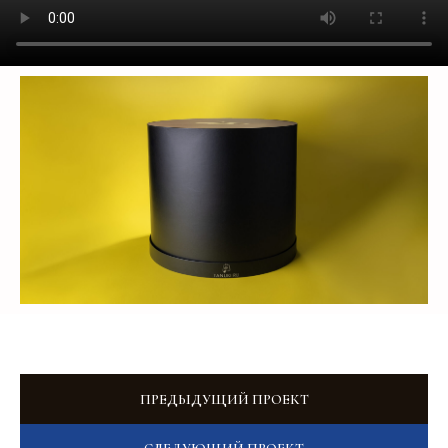
Добавьте тз или референсы
Add files
Я прочитал и подтверждаю, что ознакомлен с
Пользовательским соглашением
и
Политикой в
области обработки и защиты персональных
данных
, а также даю
Согласие на обработку
персональных данных
Отправить
ПРЕДЫДУЩИЙ ПРОЕКТ