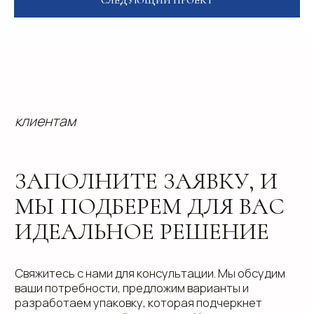
СЛЕДУЮЩИЙ ПРОЕКТ
info@estetis.ru
+7 (343) 288 56 30
вконтакте
телеграм
дзен
Адрес офиса: 620075, г. Екатеринбург,
ул. Малышева 122, корпус "Р"
Пн.-Пт.: с 9.00 до 18.00