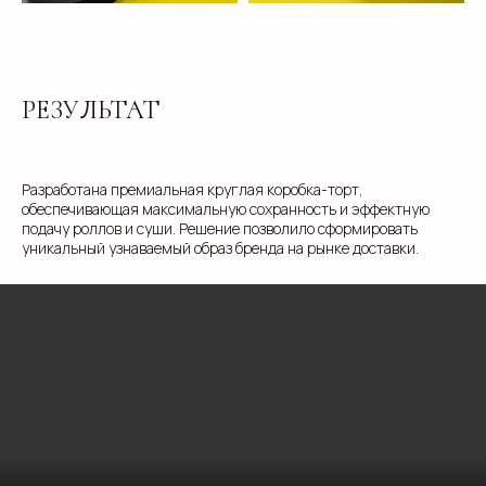
ЗАПОЛНИТЕ ЗАЯВКУ, И
МЫ ПОДБЕРЕМ ДЛЯ ВАС
РЕЗУЛЬТАТ
ИДЕАЛЬНОЕ РЕШЕНИЕ
Свяжитесь с нами для консультации. Мы обсудим
ваши потребности, предложим варианты и
Разработана премиальная круглая коробка-торт,
разработаем упаковку, которая подчеркнет
обеспечивающая максимальную сохранность и эффектную
уникальность вашей продукции. Наши
подачу роллов и суши. Решение позволило сформировать
специалисты готовы ответить на все вопросы и
предложить решения, соответствующие вашим
уникальный узнаваемый образ бренда на рынке доставки.
задачам и бюджету.
+7