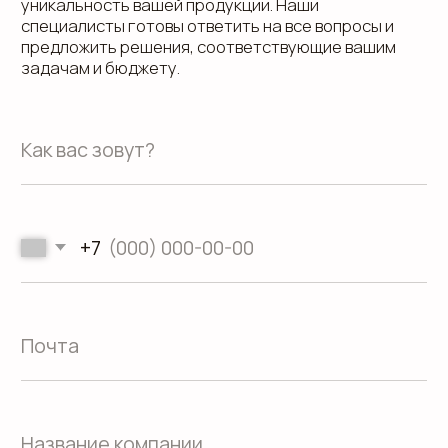
О компании
Контакты
Услуги
Доставка
Направления
Программа лояльности
Портфолио
Производство упаковки
Блог
Реквизиты
Кейсы
Вакансии
Каталог
конструктивов
Положение о защите
персональных данных
Согласие на обработку персональных
данных
Пользовательское соглашение
Использование файлов куки
Сайт создали Панки