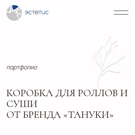
Контакты
Блог
Портфолио
Направления
info@
+7 (3
портфолио
КОРОБКА ДЛЯ РОЛЛОВ И
СУШИ
ОТ БРЕНДА «ТАНУКИ»
Цилиндрическая коробка для доставки роллов и
суши от ресторана японской кухни «Тануки».