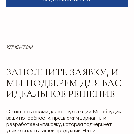
персональных данных
Отправить
info@estetis.ru
+7 (343) 288 56 30
вконтакте
телеграм
дзен