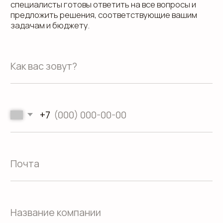
Адрес офиса: 620075, г. Екатеринбург,
ул. Малышева 122, корпус "Р"
Пн.-Пт.: с 9.00 до 18.00
О компании
Контакты
Услуги
Доставка
Направления
Программа лояльности
Портфолио
Производство упаковки
Блог
Реквизиты
Кейсы
Вакансии
Каталог
конструктивов
Положение о защите
персональных данных
Согласие на обработку персональных
данных