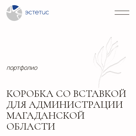
Контакты
Блог
Портфолио
Направления
info@
+7 (3
портфолио
КОРОБКА СО ВСТАВКОЙ
ДЛЯ АДМИНИСТРАЦИИ
МАГАДАНСКОЙ
ОБЛАСТИ
Небольшая коробочка для сувенира от
администрации города Магадан.