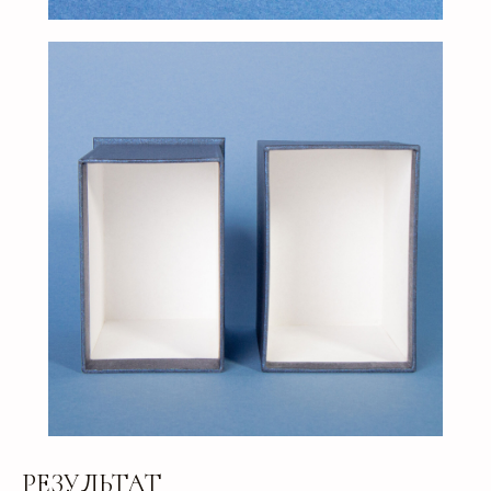
МЫ ПОДБЕРЕМ ДЛЯ ВАС
ИДЕАЛЬНОЕ РЕШЕНИЕ
Свяжитесь с нами для консультации. Мы обсудим
ваши потребности, предложим варианты и
разработаем упаковку, которая подчеркнет
уникальность вашей продукции. Наши
специалисты готовы ответить на все вопросы и
предложить решения, соответствующие вашим
задачам и бюджету.
+7
РЕЗУЛЬТАТ