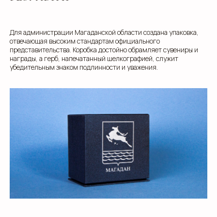
Для администрации Магаданской области создана упаковка,
отвечающая высоким стандартам официального
представительства. Коробка достойно обрамляет сувениры и
награды, а герб, напечатанный шелкографией, служит
Добавьте тз или референсы
убедительным знаком подлинности и уважения.
Add files
Я прочитал и подтверждаю, что ознакомлен с
Пользовательским соглашением
и
Политикой в
области обработки и защиты персональных
данных
, а также даю
Согласие на обработку
персональных данных
Отправить