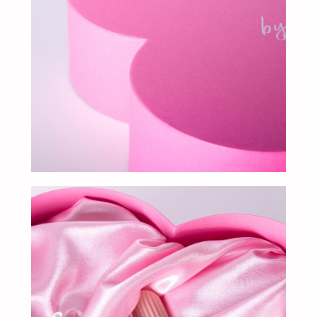
клиентам
ЗАПОЛНИТЕ ЗАЯВКУ, И
МЫ ПОДБЕРЕМ ДЛЯ ВАС
ИДЕАЛЬНОЕ РЕШЕНИЕ
Свяжитесь с нами для консультации. Мы обсудим
ваши потребности, предложим варианты и
разработаем упаковку, которая подчеркнет
уникальность вашей продукции. Наши
специалисты готовы ответить на все вопросы и
предложить решения, соответствующие вашим
задачам и бюджету.
+7