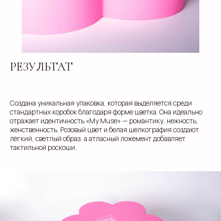
РЕЗУЛЬТАТ
info@estetis.ru
Создана уникальная упаковка, которая выделяется среди
+7 (343) 288 56 30
стандартных коробок благодаря форме цветка. Она идеально
вконтакте
отражает идентичность «My Muse» — романтику, нежность,
женственность. Розовый цвет и белая шелкография создают
телеграм
лёгкий, светлый образ, а атласный ложемент добавляет
дзен
тактильной роскоши.
Адрес офиса: 620075, г. Екатеринбург,
ул. Малышева 122, корпус "Р"
Пн.-Пт.: с 9.00 до 18.00