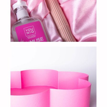
Добавьте тз или референсы
Add files
Я прочитал и подтверждаю, что ознакомлен с
Пользовательским соглашением
и
Политикой в
области обработки и защиты персональных
данных
, а также даю
Согласие на обработку
персональных данных
Отправить