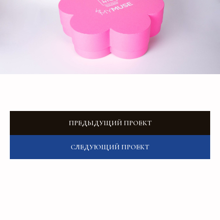
О компании
Контакты
Услуги
Доставка
Направления
Программа лояльности
Портфолио
Производство упаковки
Блог
Реквизиты
Кейсы
Вакансии
Каталог
конструктивов
ПРЕДЫДУЩИЙ ПРОЕКТ
Положение о защите
персональных данных
СЛЕДУЮЩИЙ ПРОЕКТ
Согласие на обработку персональных
данных
Пользовательское соглашение
Использование файлов куки
Сайт создали Панки