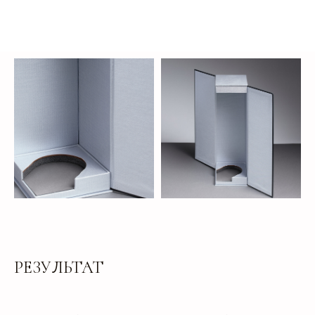
клиентам
ЗАПОЛНИТЕ ЗАЯВКУ, И
МЫ ПОДБЕРЕМ ДЛЯ ВАС
ИДЕАЛЬНОЕ РЕШЕНИЕ
Свяжитесь с нами для консультации. Мы обсудим
ваши потребности, предложим варианты и
разработаем упаковку, которая подчеркнет
уникальность вашей продукции. Наши
специалисты готовы ответить на все вопросы и
предложить решения, соответствующие вашим
задачам и бюджету.
РЕЗУЛЬТАТ
+7