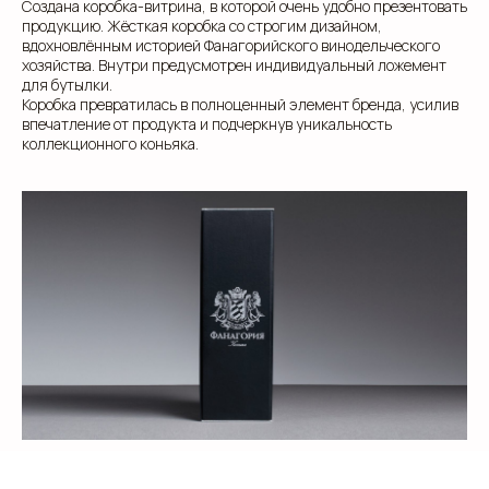
Создана коробка-витрина, в которой очень удобно презентовать
продукцию. Жёсткая коробка со строгим дизайном,
вдохновлённым историей Фанагорийского винодельческого
хозяйства. Внутри предусмотрен индивидуальный ложемент
для бутылки.
Коробка превратилась в полноценный элемент бренда, усилив
впечатление от продукта и подчеркнув уникальность
коллекционного коньяка.
Добавьте тз или референсы
Add files
Я прочитал и подтверждаю, что ознакомлен с
Пользовательским соглашением
и
Политикой в
области обработки и защиты персональных
данных
, а также даю
Согласие на обработку
персональных данных