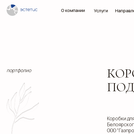
О компании
Услуги
Направления
КОРОБ
портфолио
ПОДАР
Коробки для бизне
Белоярского упра
ООО "Газпром Тран