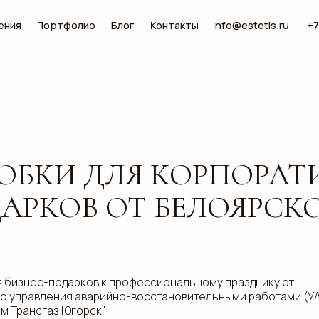
Портфолио
Блог
Контакты
info@estetis.ru
+7 (343) 288 56 30
КИ ДЛЯ КОРПОРАТИВН
КОВ ОТ БЕЛОЯРСКОГО У
с-подарков к профессиональному празднику от
вления аварийно-восстановительными работами (УАВР
сгаз Югорск".