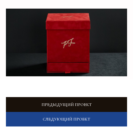
+7
Добавьте тз или референсы
Add files
ПРЕДЫДУЩИЙ ПРОЕКТ
Я прочитал и подтверждаю, что ознакомлен с
Пользовательским соглашением
и
Политикой в
СЛЕДУЮЩИЙ ПРОЕКТ
области обработки и защиты персональных
данных
, а также даю
Согласие на обработку
персональных данных