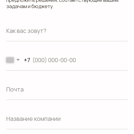
ул. Малышева 122, корпус "Р"
Пн.-Пт.: с 9.00 до 18.00
О компании
Контакты
Услуги
Доставка
Направления
Программа лояльности
Портфолио
Производство упаковки
Блог
Реквизиты
Кейсы
Вакансии
Каталог
конструктивов
Положение о защите
персональных данных
Согласие на обработку персональных
данных
Пользовательское соглашение