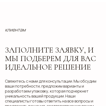
Отправить
info@estetis.ru
+7 (343) 288 56 30
вконтакте
телеграм
дзен
Адрес офиса: 620075, г. Екатеринбург,