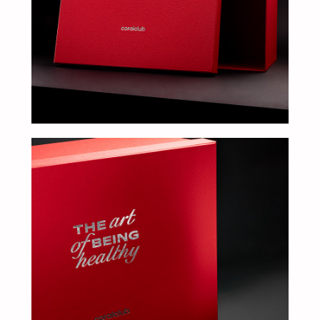
МЫ ПОДБЕРЕМ ДЛЯ ВАС
ИДЕАЛЬНОЕ РЕШЕНИЕ
Свяжитесь с нами для консультации. Мы обсудим
ваши потребности, предложим варианты и
разработаем упаковку, которая подчеркнет
уникальность вашей продукции. Наши
специалисты готовы ответить на все вопросы и
предложить решения, соответствующие вашим
задачам и бюджету.
+7