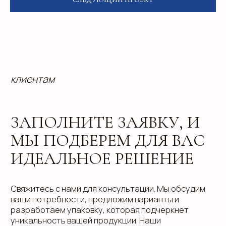
Направления
Программа лояльности
Портфолио
Производство упаковки
Блог
Реквизиты
Кейсы
Вакансии
Каталог
конструктивов
Положение о защите
персональных данных
Согласие на обработку персональных
данных
Пользовательское соглашение
Использование файлов куки
Сайт создали Панки