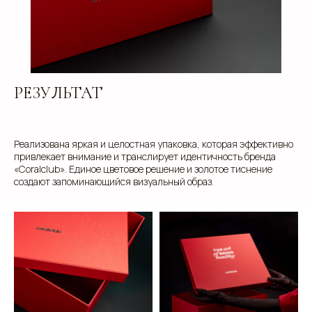
Добавьте тз или референсы
РЕЗУЛЬТАТ
Add files
Реализована яркая и целостная упаковка, которая эффективно
Я прочитал и подтверждаю, что ознакомлен с
Пользовательским соглашением
и
Политикой в
привлекает внимание и транслирует идентичность бренда
области обработки и защиты персональных
«Сoralclub». Единое цветовое решение и золотое тиснение
данных
, а также даю
Согласие на обработку
персональных данных
создают запоминающийся визуальный образ.
Отправить