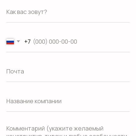
О компании
Контакты
Услуги
Доставка
Направления
Программа лояльности
Портфолио
Производство упаковки
Блог
Реквизиты
Кейсы
Вакансии
Каталог
конструктивов
Политика обработки
персональных данных
Согласие на обработку персональных данных
Пользовательское соглашение
Использование файлов куки
Политика конфиденциальности
Сайт создали Панки