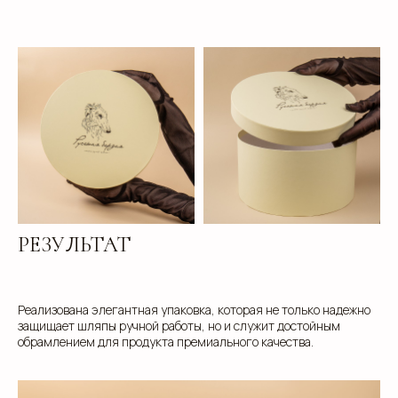
клиентам
ЗАПОЛНИТЕ ЗАЯВКУ, И
МЫ ПОДБЕРЕМ ДЛЯ ВАС
ИДЕАЛЬНОЕ РЕШЕНИЕ
Свяжитесь с нами для консультации. Мы обсудим
ваши потребности, предложим варианты и
разработаем упаковку, которая подчеркнет
уникальность вашей продукции. Наши
специалисты готовы ответить на все вопросы и
РЕЗУЛЬТАТ
предложить решения, соответствующие вашим
задачам и бюджету.
Реализована элегантная упаковка, которая не только надежно
защищает шляпы ручной работы, но и служит достойным
обрамлением для продукта премиального качества.
+7