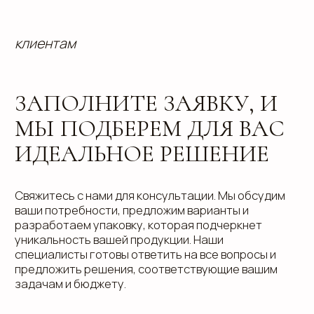
info@estetis.ru
+7 (343) 288 56 30
вконтакте
телеграм
дзен
Адрес офиса: 620075, г. Екатеринбург,
ул. Малышева 122, корпус "Р"
Пн.-Пт.: с 9.00 до 18.00