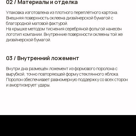
02 / Материалы и отделка
Свяжитесь с нами для консультации. Мы обсудим
ваши потребности, предложим варианты и
Упаковка изготовлена из плотного переплётного картона.
разработаем упаковку, которая подчеркнет
уникальность вашей продукции. Наши
Внешняя поверхность оклеена дизайнерской бумагой с
специалисты готовы ответить на все вопросы и
благородной матовой фактурой.
предложить решения, соответствующие вашим
На крышке методом тиснения серебряной фольгой нанесён
задачам и бюджету.
логотип компании. Внутренние поверхности оклеены той же
дизайнерской бумагой.
03 / Внутренний ложемент
Внутри дна размещён ложемент из формового поролона с
+7
вырубкой, точно повторяющей форму стеклянного яблока.
Поролон обеспечивает равномерную поддержку со всех сторон
и амортизирует удары.