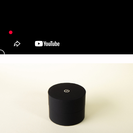
Добавьте тз или референсы
Add files
Я прочитал и подтверждаю, что ознакомлен с
Пользовательским соглашением
и
Политикой в
области обработки и защиты персональных
данных
, а также даю
Согласие на обработку
персональных данных
Отправить