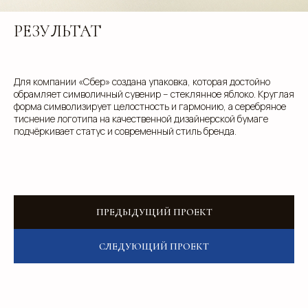
info@estetis.ru
РЕЗУЛЬТАТ
+7 (343) 288 56 30
вконтакте
Для компании «Сбер» создана упаковка, которая достойно
телеграм
обрамляет символичный сувенир -- стеклянное яблоко. Круглая
дзен
форма символизирует целостность и гармонию, а серебряное
тиснение логотипа на качественной дизайнерской бумаге
подчёркивает статус и современный стиль бренда.
Адрес офиса: 620075, г. Екатеринбург,
ул. Малышева 122, корпус "Р"
Пн.-Пт.: с 9.00 до 18.00
ПРЕДЫДУЩИЙ ПРОЕКТ
О компании
Контакты
СЛЕДУЮЩИЙ ПРОЕКТ
Услуги
Доставка
Направления
Программа лояльности
Портфолио
Производство упаковки