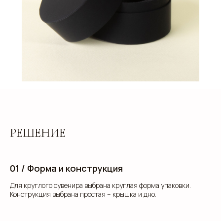
РЕШЕНИЕ
клиентам
01 / Форма и конструкция
ЗАПОЛНИТЕ ЗАЯВКУ, И
Для круглого сувенира выбрана круглая форма упаковки.
МЫ ПОДБЕРЕМ ДЛЯ ВАС
Конструкция выбрана простая -- крышка и дно.
ИДЕАЛЬНОЕ РЕШЕНИЕ