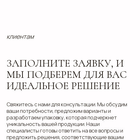
info@estetis.ru
+7 (343) 288 56 30
вконтакте
телеграм
дзен
Адрес офиса: 620075, г. Екатеринбург,
ул. Малышева 122, корпус "Р"
Пн.-Пт.: с 9.00 до 18.00
О компании
Контакты
Услуги
Доставка
Направления
Программа лояльности
Портфолио
Производство упаковки
Блог
Реквизиты