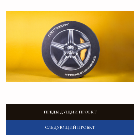
Добавьте тз или референсы
Add files
Я прочитал и подтверждаю, что ознакомлен с
Пользовательским соглашением
и
Политикой в
области обработки и защиты персональных
данных
, а также даю
Согласие на обработку
персональных данных
Отправить
ПРЕДЫДУЩИЙ ПРОЕКТ
СЛЕДУЮЩИЙ ПРОЕКТ