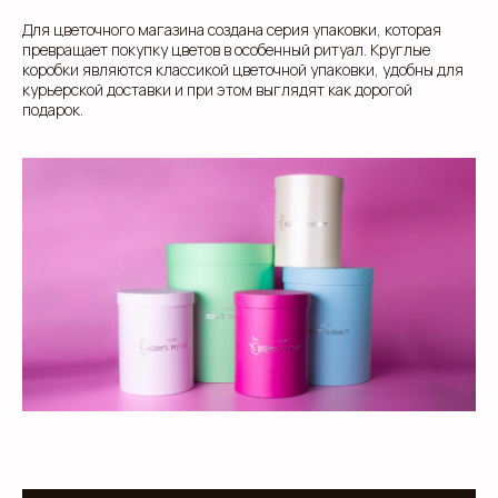
Add files
Для цветочного магазина создана серия упаковки, которая
превращает покупку цветов в особенный ритуал. Круглые
коробки являются классикой цветочной упаковки, удобны для
Я прочитал и подтверждаю, что ознакомлен с
Пользовательским соглашением
и
Политикой в
курьерской доставки и при этом выглядят как дорогой
области обработки и защиты персональных
подарок.
данных
, а также даю
Согласие на обработку
персональных данных
Отправить
info@estetis.ru
+7 (343) 288 56 30