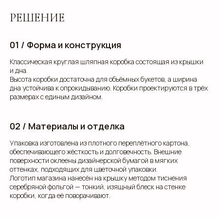
РЕШЕНИЕ
01 / Форма и конструкция
Классическая круглая шляпная коробка состоящая из крышки
и дна.
Высота коробки достаточна для объёмных букетов, а ширина
дна устойчива к опрокидыванию. Коробки проектируются в трёх
размерах с единым дизайном.
клиентам
02 / Материалы и отделка
ЗАПОЛНИТЕ ЗАЯВКУ, И
Упаковка изготовлена из плотного переплётного картона,
МЫ ПОДБЕРЕМ ДЛЯ ВАС
обеспечивающего жёсткость и долговечность. Внешние
поверхности оклеены дизайнерской бумагой в мягких
ИДЕАЛЬНОЕ РЕШЕНИЕ
оттенках, подходящих для цветочной упаковки.
Логотип магазина нанесён на крышку методом тиснения
Свяжитесь с нами для консультации. Мы обсудим
серебряной фольгой — тонкий, изящный блеск на стенке
ваши потребности, предложим варианты и
коробки, когда её поворачивают.
разработаем упаковку, которая подчеркнет
уникальность вашей продукции. Наши
специалисты готовы ответить на все вопросы и