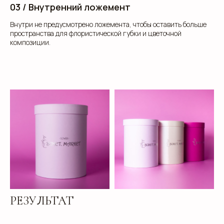
предложить решения, соответствующие вашим
03 / Внутренний ложемент
задачам и бюджету.
Внутри не предусмотрено ложемента, чтобы оставить больше
пространства для флористической губки и цветочной
композиции.
РЕЗУЛЬТАТ
Добавьте тз или референсы