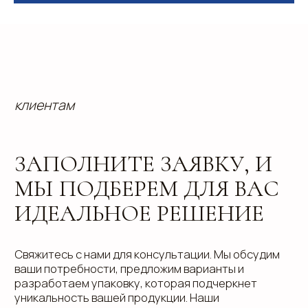
Отправить
info@estetis.ru
+7 (343) 288 56 30
вконтакте
телеграм
дзен