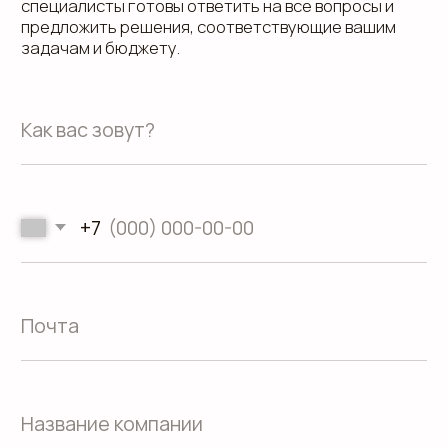
Адрес офиса: 620075, г. Екатеринбург,
ул. Малышева 122, корпус "Р"
Пн.-Пт.: с 9.00 до 18.00
О компании
Контакты
Услуги
Доставка
Направления
Программа лояльности
Портфолио
Производство упаковки
Блог
Реквизиты
Кейсы
Вакансии
Каталог
конструктивов
Положение о защите
персональных данных
Согласие на обработку персональных
данных