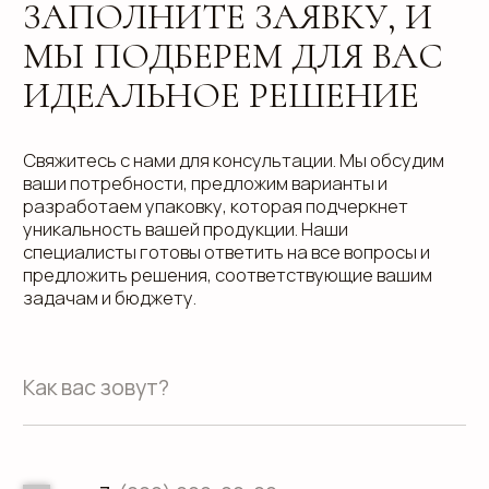
info@estetis.ru
+7 (343) 288 56 30
вконтакте
телеграм
дзен
Адрес офиса: 620075, г. Екатеринбург,
ул. Малышева 122, корпус "Р"
Пн.-Пт.: с 9.00 до 18.00
О компании
Контакты
Услуги
Доставка
Направления
Программа лояльности
Портфолио
Производство упаковки
Блог
Реквизиты
Кейсы
Вакансии