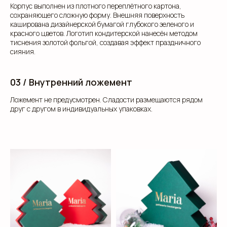
Корпус выполнен из плотного переплётного картона,
сохраняющего сложную форму. Внешняя поверхность
каширована дизайнерской бумагой глубокого зеленого и
красного цветов. Логотип кондитерской нанесён методом
тиснения золотой фольгой, создавая эффект праздничного
сияния.
03 / Внутренний ложемент
Ложемент не предусмотрен. Сладости размещаются рядом
друг с другом в индивидуальных упаковках.
клиентам
ЗАПОЛНИТЕ ЗАЯВКУ, И
МЫ ПОДБЕРЕМ ДЛЯ ВАС
ИДЕАЛЬНОЕ РЕШЕНИЕ
Свяжитесь с нами для консультации. Мы обсудим
ваши потребности, предложим варианты и