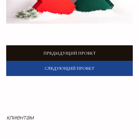
Добавьте тз или референсы
Add files
Я прочитал и подтверждаю, что ознакомлен с
Пользовательским соглашением
и
Политикой в
области обработки и защиты персональных
данных
, а также даю
Согласие на обработку
персональных данных
ПРЕДЫДУЩИЙ ПРОЕКТ
Отправить
СЛЕДУЮЩИЙ ПРОЕКТ