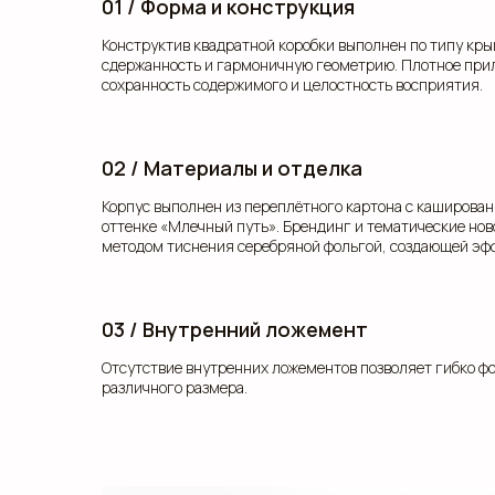
01 / Форма и конструкция
Конструктив квадратной коробки выполнен по типу кр
сдержанность и гармоничную геометрию. Плотное при
сохранность содержимого и целостность восприятия.
02 / Материалы и отделка
Корпус выполнен из переплётного картона с каширова
оттенке «Млечный путь». Брендинг и тематические но
методом тиснения серебряной фольгой, создающей эфф
03 / Внутренний ложемент
Отсутствие внутренних ложементов позволяет гибко ф
различного размера.