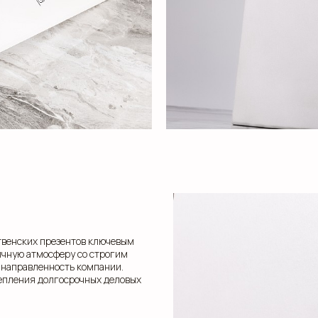
твенских презентов ключевым
ичную атмосферу со строгим
 направленность компании.
епления долгосрочных деловых