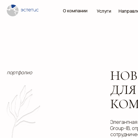
О компании
Услуги
Направления
НОВОГ
портфолио
ДЛЯ П
КОМПА
Элегантная нового
Group-IB, отражаю
сотрудничества.