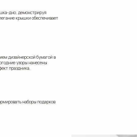
ышка-дно, демонстрируя
легание крышки обеспечивает
нием дизайнерской бумагой в
вогодние узоры нанесены
ект праздника.
ормировать наборы подарков