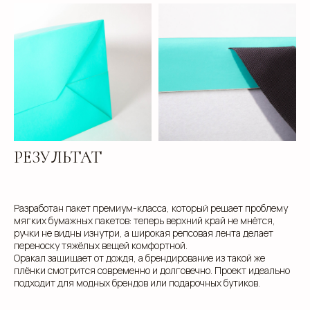
ваши потребности, предложим варианты и
разработаем упаковку, которая подчеркнет
уникальность вашей продукции. Наши
специалисты готовы ответить на все вопросы и
предложить решения, соответствующие вашим
задачам и бюджету.
+7
РЕЗУЛЬТАТ
Разработан пакет премиум-класса, который решает проблему
мягких бумажных пакетов: теперь верхний край не мнётся,
ручки не видны изнутри, а широкая репсовая лента делает
переноску тяжёлых вещей комфортной.
Оракал защищает от дождя, а брендирование из такой же
плёнки смотрится современно и долговечно. Проект идеально
подходит для модных брендов или подарочных бутиков.