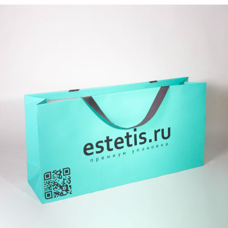
Добавьте тз или референсы
Add files
Я прочитал и подтверждаю, что ознакомлен с
Пользовательским соглашением
и
Политикой в
области обработки и защиты персональных
данных
, а также даю
Согласие на обработку
персональных данных
Отправить