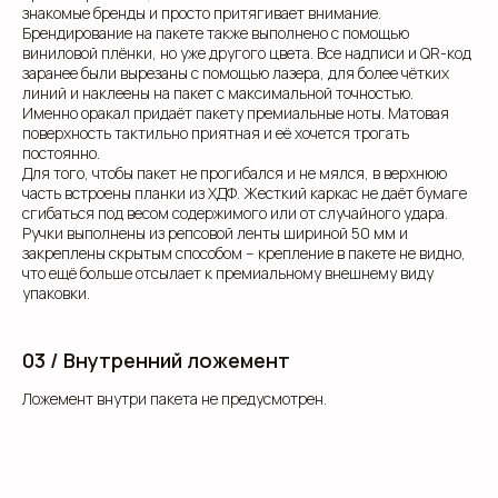
знакомые бренды и просто притягивает внимание.
Брендирование на пакете также выполнено с помощью
виниловой плёнки, но уже другого цвета. Все надписи и QR-код
заранее были вырезаны с помощью лазера, для более чётких
линий и наклеены на пакет с максимальной точностью.
Именно оракал придаёт пакету премиальные ноты. Матовая
поверхность тактильно приятная и её хочется трогать
постоянно.
Для того, чтобы пакет не прогибался и не мялся, в верхнюю
часть встроены планки из ХДФ. Жесткий каркас не даёт бумаге
сгибаться под весом содержимого или от случайного удара.
Ручки выполнены из репсовой ленты шириной 50 мм и
закреплены скрытым способом -- крепление в пакете не видно,
что ещё больше отсылает к премиальному внешнему виду
упаковки.
клиентам
03 / Внутренний ложемент
ЗАПОЛНИТЕ ЗАЯВКУ, И
Ложемент внутри пакета не предусмотрен.
МЫ ПОДБЕРЕМ ДЛЯ ВАС
ИДЕАЛЬНОЕ РЕШЕНИЕ
Свяжитесь с нами для консультации. Мы обсудим