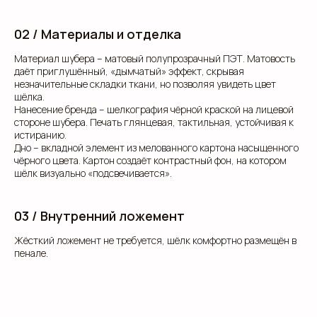
02 / Материалы и отделка
Материал шубера – матовый полупрозрачный ПЭТ. Матовость
даёт приглушённый, «дымчатый» эффект, скрывая
незначительные складки ткани, но позволяя увидеть цвет
шёлка.
Нанесение бренда – шелкография чёрной краской на лицевой
стороне шубера. Печать глянцевая, тактильная, устойчивая к
истиранию.
Дно – вкладной элемент из мелованного картона насыщенного
чёрного цвета. Картон создаёт контрастный фон, на котором
шёлк визуально «подсвечивается».
03 / Внутренний ложемент
Жёсткий ложемент не требуется, шёлк комфортно размещён в
пенале.