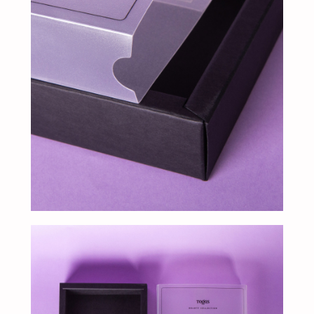
Добавьте тз или референсы
Add files
Я прочитал и подтверждаю, что ознакомлен с
Пользовательским соглашением
и
Политикой в
области обработки и защиты персональных
данных
, а также даю
Согласие на обработку
персональных данных
Отправить