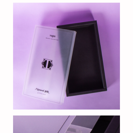
клиентам
ЗАПОЛНИТЕ ЗАЯВКУ, И
МЫ ПОДБЕРЕМ ДЛЯ ВАС
ИДЕАЛЬНОЕ РЕШЕНИЕ
Свяжитесь с нами для консультации. Мы обсудим
ваши потребности, предложим варианты и
разработаем упаковку, которая подчеркнет
уникальность вашей продукции. Наши
специалисты готовы ответить на все вопросы и
предложить решения, соответствующие вашим
задачам и бюджету.
+7