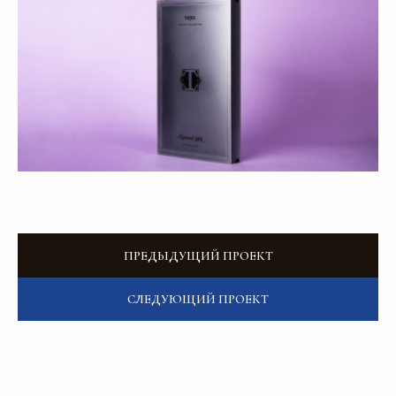
О компании
Контакты
Услуги
Доставка
Направления
Программа лояльности
Портфолио
Производство упаковки
Блог
Реквизиты
Кейсы
Вакансии
Каталог
конструктивов
ПРЕДЫДУЩИЙ ПРОЕКТ
Положение о защите
персональных данных
Согласие на обработку персональных
СЛЕДУЮЩИЙ ПРОЕКТ
данных
Пользовательское соглашение
Использование файлов куки
Сайт создали Панки