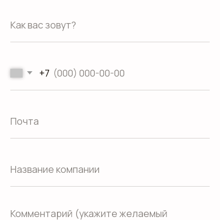
Направления
Программа лояльности
Портфолио
Производство упаковки
Блог
Реквизиты
Кейсы
Вакансии
Каталог
конструктивов
Положение о защите
персональных данных
Согласие на обработку персональных
данных
Пользовательское соглашение
Использование файлов куки
Сайт создали Панки