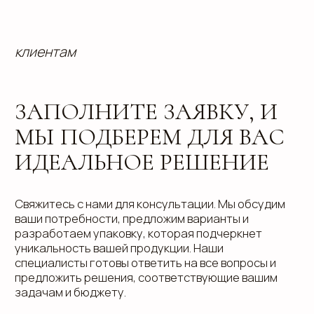
info@estetis.ru
+7 (343) 288 56 30
вконтакте
телеграм
дзен
Адрес офиса: 620075, г. Екатеринбург,
ул. Малышева 122, корпус "Р"
Пн.-Пт.: с 9.00 до 18.00
О компании
Контакты
Услуги
Доставка