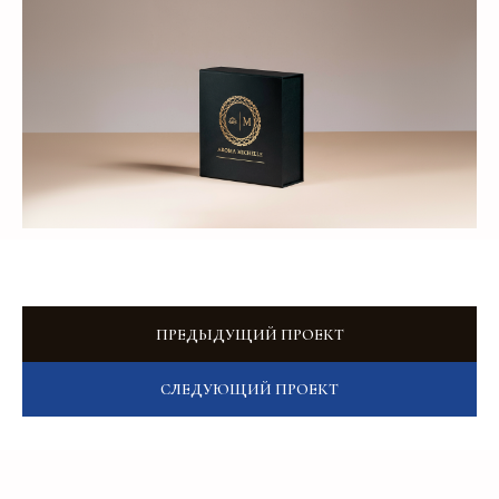
Добавьте тз или референсы
Add files
Я прочитал и подтверждаю, что ознакомлен с
Пользовательским соглашением
и
Политикой в
области обработки и защиты персональных
данных
, а также даю
Согласие на обработку
персональных данных
ПРЕДЫДУЩИЙ ПРОЕКТ
Отправить
СЛЕДУЮЩИЙ ПРОЕКТ