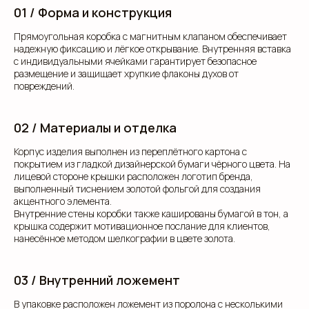
01 / Форма и конструкция
Прямоугольная коробка с магнитным клапаном обеспечивает
надежную фиксацию и лёгкое открывание. Внутренняя вставка
с индивидуальными ячейками гарантирует безопасное
размещение и защищает хрупкие флаконы духов от
повреждений.
02 / Материалы и отделка
Корпус изделия выполнен из переплётного картона с
покрытием из гладкой дизайнерской бумаги чёрного цвета. На
лицевой стороне крышки расположен логотип бренда,
выполненный тиснением золотой фольгой для создания
акцентного элемента.
Внутренние стены коробки также кашированы бумагой в тон, а
крышка содержит мотивационное послание для клиентов,
нанесённое методом шелкографии в цвете золота.
03 / Внутренний ложемент
В упаковке расположен ложемент из поролона с несколькими