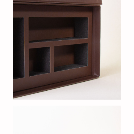
клиентам
ЗАПОЛНИТЕ ЗАЯВКУ, И
МЫ ПОДБЕРЕМ ДЛЯ ВАС
ИДЕАЛЬНОЕ РЕШЕНИЕ
Свяжитесь с нами для консультации. Мы обсудим
ваши потребности, предложим варианты и
разработаем упаковку, которая подчеркнет
уникальность вашей продукции. Наши
специалисты готовы ответить на все вопросы и
предложить решения, соответствующие вашим
задачам и бюджету.
+7