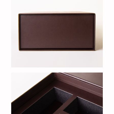
Добавьте тз или референсы
Add files
Я прочитал и подтверждаю, что ознакомлен с
Пользовательским соглашением
и
Политикой в
области обработки и защиты персональных
данных
, а также даю
Согласие на обработку
персональных данных
Отправить