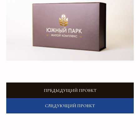
О компании
Контакты
Услуги
Доставка
Направления
Программа лояльности
Портфолио
Производство упаковки
Блог
Реквизиты
Кейсы
Вакансии
Каталог
конструктивов
ПРЕДЫДУЩИЙ ПРОЕКТ
Положение о защите
персональных данных
Согласие на обработку персональных
СЛЕДУЮЩИЙ ПРОЕКТ
данных
Пользовательское соглашение
Использование файлов куки
Сайт создали Панки