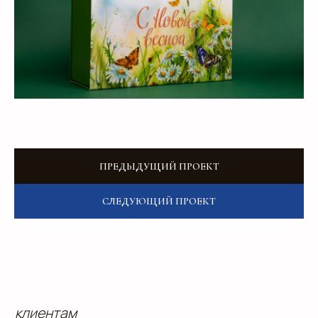
Добавьте тз или референсы
Add files
Я прочитал и подтверждаю, что ознакомлен с
Пользовательским соглашением
и
Политикой в
области обработки и защиты персональных
данных
, а также даю
Согласие на обработку
персональных данных
ПРЕДЫДУЩИЙ ПРОЕКТ
Отправить
СЛЕДУЮЩИЙ ПРОЕКТ