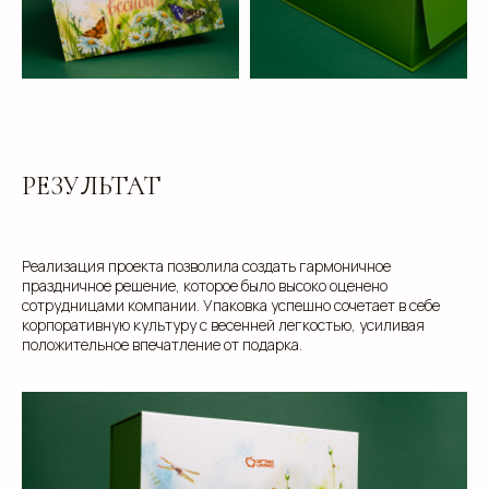
Свяжитесь с нами для консультации. Мы обсудим
ваши потребности, предложим варианты и
разработаем упаковку, которая подчеркнет
уникальность вашей продукции. Наши
специалисты готовы ответить на все вопросы и
предложить решения, соответствующие вашим
задачам и бюджету.
РЕЗУЛЬТАТ
+7
Реализация проекта позволила создать гармоничное
праздничное решение, которое было высоко оценено
сотрудницами компании. Упаковка успешно сочетает в себе
корпоративную культуру с весенней легкостью, усиливая
положительное впечатление от подарка.