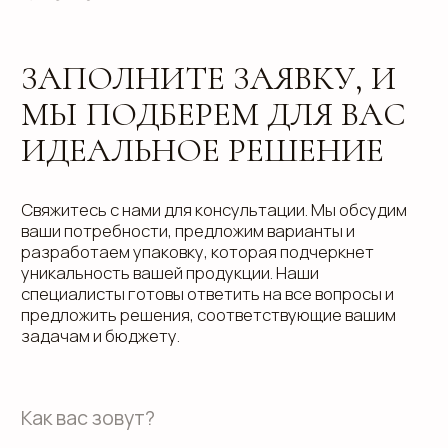
info@estetis.ru
+7 (343) 288 56 30
вконтакте
телеграм
дзен
Адрес офиса: 620075, г. Екатеринбург,
ул. Малышева 122, корпус "Р"
Пн.-Пт.: с 9.00 до 18.00
О компании
Контакты
Услуги
Доставка
Направления
Программа лояльности
Портфолио
Производство упаковки