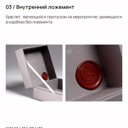
03 / Внутренний ложемент
Браслет, являющийся пропуском на мероприятие, размещался
в коробках без ложемента.
клиентам
ЗАПОЛНИТЕ ЗАЯВКУ, И
МЫ ПОДБЕРЕМ ДЛЯ ВАС
ИДЕАЛЬНОЕ РЕШЕНИЕ
Свяжитесь с нами для консультации. Мы обсудим
ваши потребности, предложим варианты и
разработаем упаковку, которая подчеркнет
уникальность вашей продукции. Наши
специалисты готовы ответить на все вопросы и
предложить решения, соответствующие вашим
задачам и бюджету.