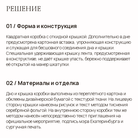
РЕШЕНИЕ
01 / Форма и конструкция
Квадратная коробка с откидной крышкой. Дополнительно в дне
предусмотрена картонная вставка, упрочняющая конструкцию
и служащая для бесшовного соединения дна и крышки.
Специальная удерживающая крышку лента, предусмотренная
в конструктиве, не даёт крышке упасть, бережно поддерживает
её открытой на манер шкатулки.
02 / Материалы и отделка
Дно и крышка коробки выполнены из переплётного картона и
обклеены дизайнерской бумагой с текстурой ткани. На лицевую
сторону крышки нанесены рисунок и текст методом тиснения
серебряной фольгой. На внутреннюю сторону коробки тем же
методом нанесён непосредственно текст приглашения на
официальное мероприятие, подпись мэра Екатеринбурга и
сургучная печать.