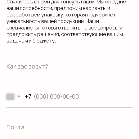
дзен
Адрес офиса: 620075, г. Екатеринбург,
ул. Малышева 122, корпус "Р"
Пн.-Пт.: с 9.00 до 18.00
О компании
Контакты
Услуги
Доставка
Направления
Программа лояльности
Портфолио
Производство упаковки
Блог
Реквизиты
Кейсы
Вакансии
Каталог
конструктивов
Положение о защите
персональных данных