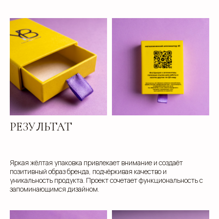
клиентам
РЕЗУЛЬТАТ
ЗАПОЛНИТЕ ЗАЯВКУ, И
МЫ ПОДБЕРЕМ ДЛЯ ВАС
ИДЕАЛЬНОЕ РЕШЕНИЕ
Яркая жёлтая упаковка привлекает внимание и создаёт
позитивный образ бренда, подчёркивая качество и
Свяжитесь с нами для консультации. Мы обсудим
уникальность продукта. Проект сочетает функциональность с
ваши потребности, предложим варианты и
запоминающимся дизайном.
разработаем упаковку, которая подчеркнет
уникальность вашей продукции. Наши
специалисты готовы ответить на все вопросы и
предложить решения, соответствующие вашим
задачам и бюджету.