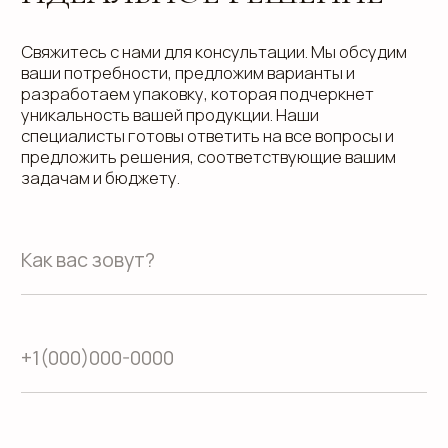
телеграм
дзен
Адрес офиса: 620075, г. Екатеринбург,
ул. Малышева 122, корпус "Р"
Пн.-Пт.: с 9.00 до 18.00
О компании
Контакты
Услуги
Доставка
Направления
Программа лояльности
Портфолио
Производство упаковки
Блог
Реквизиты
Кейсы
Вакансии
Каталог
конструктивов