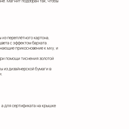
не. Магнит подобран так, чтобы
 из переплётного картона,
вета с эффектом бархата .
нающие прикосновение к мху, и
при помощи тиснения золотой
ы из дизайнерской бумаги в
и.
 а для сертификата на крышке