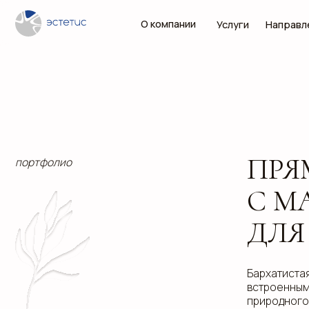
О компании
Услуги
Направления
ПРЯМО
портфолио
С МА
ДЛЯ БР
Бархатистая зелён
встроенным карма
природного начала