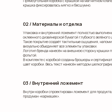
Прямоугольная коробка с крышкой на магнитном клапа
крышка фиксировалась мягко и бесшумно.
02 / Материалы и отделка
Упаковка и внутренний ложемент полностью выполнены
оклеенного дизайнерской бумагой глубокого зелёного ц
Такое покрытие создаёт тактильные ощущения, напоми
визуально объединяет все элементы упаковки.
Логотип бренда нанесён на внешнюю сторону крышки 
фольгой.
В комплекте с коробкой созданы брошюры и сертификат
цвет коробки. Весь текст нанесён методом шелкографи
03 / Внутренний ложемент
Внутри коробки спроектирован ложемент для продукта,
продуман «кармашек».