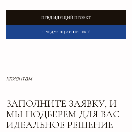
Адрес офиса: 620075, г. Екатеринбург,
ул. Малышева 122, корпус "Р"
ПРЕДЫДУЩИЙ ПРОЕКТ
Пн.-Пт.: с 9.00 до 18.00
СЛЕДУЮЩИЙ ПРОЕКТ
О компании
Контакты
Услуги
Доставка
Направления
Программа лояльности
Портфолио
Производство упаковки
Блог
Реквизиты
Кейсы
Вакансии
Каталог
конструктивов
Положение о защите
персональных данных
Согласие на обработку персональных
данных