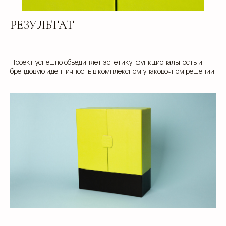
данных
, а также даю
Согласие на обработку
персональных данных
РЕЗУЛЬТАТ
Отправить
Проект успешно объединяет эстетику, функциональность и
брендовую идентичность в комплексном упаковочном решении.
info@estetis.ru
+7 (343) 288 56 30
вконтакте
телеграм
дзен