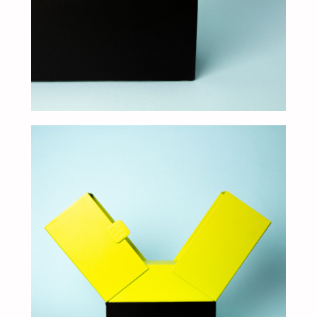
клиентам
ЗАПОЛНИТЕ ЗАЯВКУ, И
МЫ ПОДБЕРЕМ ДЛЯ ВАС
ИДЕАЛЬНОЕ РЕШЕНИЕ
Свяжитесь с нами для консультации. Мы обсудим
ваши потребности, предложим варианты и
разработаем упаковку, которая подчеркнет
уникальность вашей продукции. Наши
специалисты готовы ответить на все вопросы и
предложить решения, соответствующие вашим
задачам и бюджету.