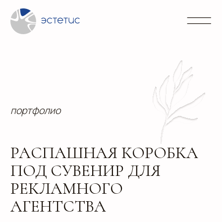
Контакты
Блог
Портфолио
Направления
info@
+7 (3
портфолио
РАСПАШНАЯ КОРОБКА
ПОД СУВЕНИР ДЛЯ
РЕКЛАМНОГО
АГЕНТСТВА
Необычная новогодняя коробка под сувенирный
снежный шар для федеральной компании.