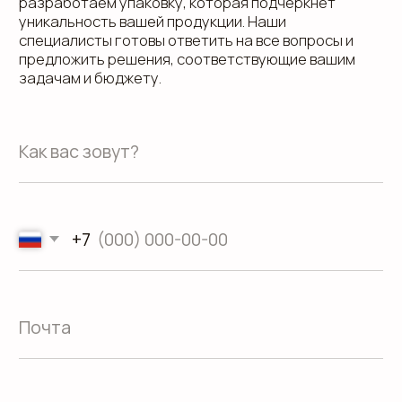
Адрес офиса: 620075, г. Екатеринбург,
ул. Малышева 122, корпус "Р"
Пн.-Пт.: с 9.00 до 18.00
О компании
Контакты
Услуги
Доставка
Направления
Программа лояльности
Портфолио
Производство упаковки
Блог
Реквизиты
Кейсы
Вакансии
Каталог
конструктивов
Положение о защите
персональных данных
Согласие на обработку персональных