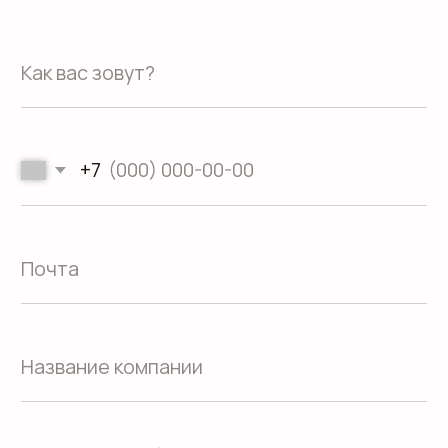
Пн.-Пт.: с 9.00 до 18.00
О компании
Контакты
Услуги
Доставка
Направления
Программа лояльности
Портфолио
Производство упаковки
Блог
Реквизиты
Кейсы
Вакансии
Каталог
конструктивов
Положение о защите
персональных данных
Согласие на обработку персональных
данных
Пользовательское соглашение
Использование файлов куки