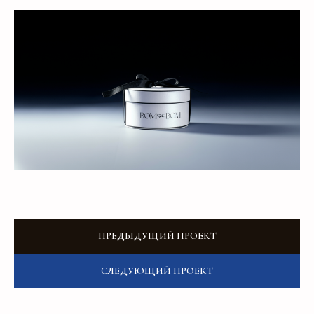
Добавьте тз или референсы
Add files
ПРЕДЫДУЩИЙ ПРОЕКТ
Я прочитал и подтверждаю, что ознакомлен с
Пользовательским соглашением
и
Политикой в
области обработки и защиты персональных
СЛЕДУЮЩИЙ ПРОЕКТ
данных
, а также даю
Согласие на обработку
персональных данных