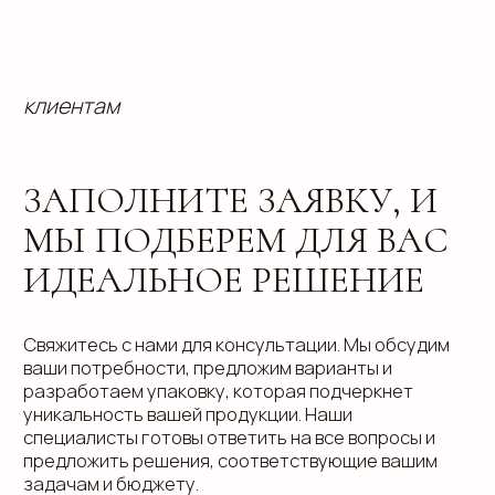
Отправить
info@estetis.ru
+7 (343) 288 56 30
вконтакте
телеграм
дзен
Адрес офиса: 620075, г. Екатеринбург,
ул. Малышева 122, корпус "Р"