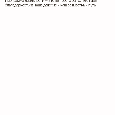
Программа лояльности — это не просто бонус. Это наша
благодарность за ваше доверие и наш совместный путь.
вконтакте
телеграм
дзен
Адрес офиса: 620075, г. Екатеринбург,
ул. Малышева 122, корпус "Р"
Пн.-Пт.: с 9.00 до 18.00
О компании
Контакты
Услуги
Доставка
Направления
Программа лояльности
Портфолио
Производство упаковки
Блог
Реквизиты
Кейсы
Вакансии
Каталог