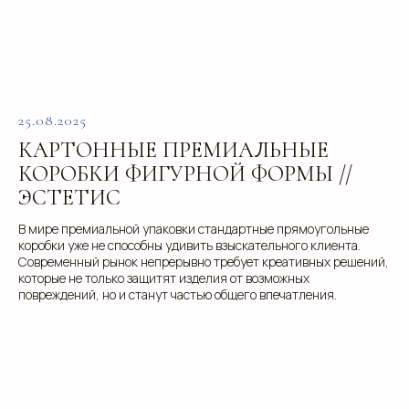
О компании
Контакты
Услуги
Доставка
Направления
Программа лояльности
25.08.2025
Портфолио
Производство упаковки
КАРТОННЫЕ ПРЕМИАЛЬНЫЕ
Блог
Реквизиты
КОРОБКИ ФИГУРНОЙ ФОРМЫ //
Кейсы
Вакансии
ЭСТЕТИС
Каталог
конструктивов
В мире премиальной упаковки стандартные прямоугольные
коробки уже не способны удивить взыскательного клиента.
Положение о защите
Современный рынок непрерывно требует креативных решений,
персональных данных
которые не только защитят изделия от возможных
повреждений, но и станут частью общего впечатления.
Согласие на обработку персональных
данных
Пользовательское соглашение
Использование файлов куки
Сайт создали Панки