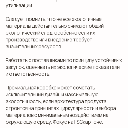
утилизации.
Следует помнить, что не все экологичные
материалы действительно снижают общий
клиентам
экологический след, особенно если их
производство или внедрение требует
ЗАПОЛНИТЕ ЗАЯВКУ, И
значительных ресурсов.
МЫ ПОДБЕРЕМ ДЛЯ ВАС
ИДЕАЛЬНОЕ РЕШЕНИЕ
Работать с поставщиками по принципу устойчивых
закупок, оценивать их экологические показатели
Свяжитесь с нами для консультации. Мы обсудим
и ответственность.
ваши потребности, предложим варианты и
разработаем упаковку, которая подчеркнет
уникальность вашей продукции. Наши
Премиальная коробка может сочетать
специалисты готовы ответить на все вопросы и
исключительный дизайн и максимальную
предложить решения, соответствующие вашим
задачам и бюджету.
экологичность, если архитектура продукта
строится на принципах циркулярности и выбора
материалов с минимальным воздействием на
окружающую среду. Фокус на FSCкартоне,