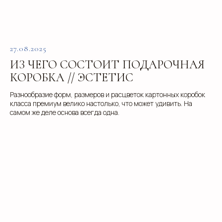
Отправить
27.08.2025
ИЗ ЧЕГО СОСТОИТ ПОДАРОЧНАЯ
КОРОБКА // ЭСТЕТИС
Разнообразие форм, размеров и расцветок картонных коробок
info@estetis.ru
класса премиум велико настолько, что может удивить. На
самом же деле основа всегда одна.
+7 (343) 288 56 30
вконтакте
телеграм
дзен
Адрес офиса: 620075, г. Екатеринбург,
ул. Малышева 122, корпус "Р"
Пн.-Пт.: с 9.00 до 18.00