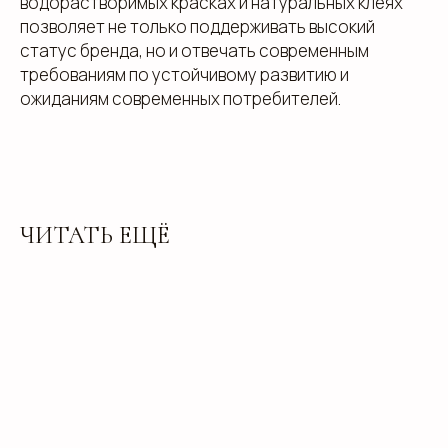
водорастворимых красках и натуральных клеях
позволяет не только поддерживать высокий
+7
статус бренда, но и отвечать современным
требованиям по устойчивому развитию и
ожиданиям современных потребителей.
ЧИТАТЬ ЕЩЁ
Добавьте тз или референсы
Add files
Я прочитал и подтверждаю, что ознакомлен с
Пользовательским соглашением
и
Политикой в
области обработки и защиты персональных
данных
, а также даю
Согласие на обработку
персональных данных