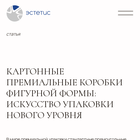
Контакты
Блог
Портфолио
Направления
info@
+7 (3
статья
КАРТОННЫЕ
ПРЕМИАЛЬНЫЕ КОРОБКИ
ФИГУРНОЙ ФОРМЫ:
ИСКУССТВО УПАКОВКИ
НОВОГО УРОВНЯ
В мире премиальной упаковки стандартные прямоугольные