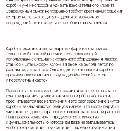
коробки уже не способны удивить взыскательного клиента.
Современный рынок непрерывно требует креативных решений,
которые не только защитят изделия от возможных
повреждений, но и станут частью общего впечатления.
Коробки сложных и нестандартных форм изготавливают
технологией сложной высечки, предполагающей
использование специализированного оборудования: лазера,
станков и штанц-форм. Сложная высечка выполняется по
разным видам картона. Однако для изготовления коробок
премиум класса мы используем дизайнерский картон
и переплётный картон.
Прочность готового изделия просчитывается еще на этапе
конструирования: усиливаются углы и рёбра жёсткости,
просчитывается вес наполнения и его распределение внутри
коробки, закладываются радиусы изгиба и точность вырубки,
учитывается даже направление волокон картона при раскрое.
Наш профессионализм – предусмотреть качество
и функциональность, о которой вы даже не задумываетесь:
удобство открывания и закрывания, надёжность фиксации