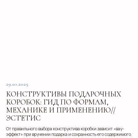
Направления
Программа лояльности
Портфолио
Производство упаковки
Блог
Реквизиты
Кейсы
Вакансии
Каталог
конструктивов
Положение о защите
персональных данных
Согласие на обработку персональных
данных
Пользовательское соглашение
29.10.2025
Использование файлов куки
КОНСТРУКТИВЫ ПОДАРОЧНЫХ
Сайт создали Панки
КОРОБОК: ГИД ПО ФОРМАМ,
МЕХАНИКЕ И ПРИМЕНЕНИЮ//
ЭСТЕТИС
От правильного выбора конструктива коробки зависит «вау-
эффект» при вручении подарка и сохранность его содержимого.