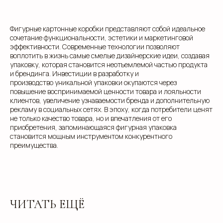
Фигурные картонные коробки представляют собой идеальное
сочетание функциональности, эстетики и маркетинговой
эффективности. Современные технологии позволяют
info@estetis.ru
воплотить в жизнь самые смелые дизайнерские идеи, создавая
+7 (343) 288 56 30
упаковку, которая становится неотъемлемой частью продукта
и брендинга. Инвестиции в разработку и
вконтакте
производство уникальной упаковки окупаются через
телеграм
повышение воспринимаемой ценности товара и лояльности
клиентов, увеличение узнаваемости бренда и дополнительную
дзен
рекламу в социальных сетях. В эпоху, когда потребители ценят
не только качество товара, но и впечатления от его
приобретения, запоминающаяся фигурная упаковка
Адрес офиса: 620075, г. Екатеринбург,
становится мощным инструментом конкурентного
ул. Малышева 122, корпус "Р"
преимущества.
Пн.-Пт.: с 9.00 до 18.00
О компании
Контакты
ЧИТАТЬ ЕЩЁ
Услуги
Доставка