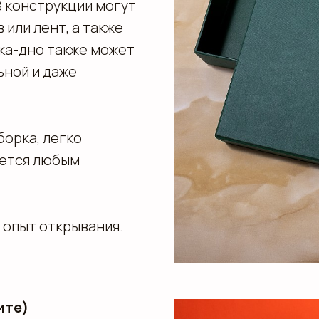
В конструкции могут
 или лент, а также
ка-дно также может
ьной и даже
борка, легко
уется любым
 опыт открывания.
ите)