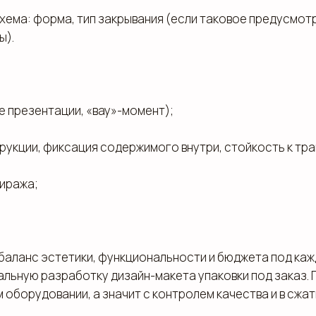
хема: форма, тип закрывания (если таковое предусмот
ы).
:
 презентации, «вау»-момент);
укции, фиксация содержимого внутри, стойкость к тр
иража;
баланс эстетики, функциональности и бюджета под ка
альную разработку дизайн-макета упаковки под заказ.
 оборудовании, а значит с контролем качества и в сжат