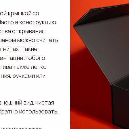
ной крышкой со
Часто в конструкцию
ства открывания.
паном можно считать
гнитах. Такие
зентации любого
тива также легко
ия, ручками или
нешний вид, чистая
кратно использовать.