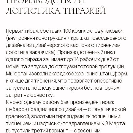
ПРОИЗВОДСТВО И
Я прочитал и подтверждаю, что ознакомлен с
ЛОГИСТИКА ТИРАЖЕЙ
Пользовательским соглашением
и
Политикой в
области обработки и защиты персональных
данных
, а также даю
Согласие на обработку
персональных данных
Первый тираж составил 100 комплектов упаковки
Отправить
(внутренняя конструкция + крышка повседневного
дизайна из дизайнерского картона с тиснением
логотипа заказчика). Производственный цикл
одного тиража занимает до 14 рабочих дней от
момента запуска до отгрузки готовой продукции.
Мы организовали складское хранение штанцформ
и клише для тиснения, что позволяет оперативно
info@estetis.ru
запускать последующие тиражи без повторных
+7 (343) 288 56 30
затрат на оснастку.
вконтакте
К новогоднему сезону был произведён тираж
телеграм
шуберов праздничного дизайна — с тематической
графикой, золотыми гирляндами, выполненными
дзен
тиснением, и надписью-поздравлением. К 8 Марта
выпустили третий вариант — с весенним
Адрес офиса: 620075, г. Екатеринбург,