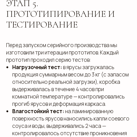
ЭТАП 5.
ПРОТОТИПИРОВАНИЕ И
ТЕСТИРОВАНИЕ
Перед запуском серийного производства мы
изготовили три итерации прототипов. Каждый
клиентам
прототип проходил серию тестов:
Нагрузочный тест:
в ярусы загружалась
ЗАПОЛНИТЕ ЗАЯВКУ, И
продукция суммарным весом до 3 кг (с запасом
МЫ ПОДБЕРЕМ ДЛЯ ВАС
относительно реальной загрузки), коробка
ИДЕАЛЬНОЕ РЕШЕНИЕ
выдерживалась в течение 4 часов при
комнатной температуре — контролировались
Свяжитесь с нами для консультации. Мы обсудим
прогиб ярусов и деформация каркаса.
ваши потребности, предложим варианты и
разработаем упаковку, которая подчеркнет
Влагостойкий тест:
на ламинированную
уникальность вашей продукции. Наши
поверхность ярусов наносились капли соевого
специалисты готовы ответить на все вопросы и
предложить решения, соответствующие вашим
соуса и воды, выдерживались 2 часа —
задачам и бюджету.
контролировалось отсутствие проникновения