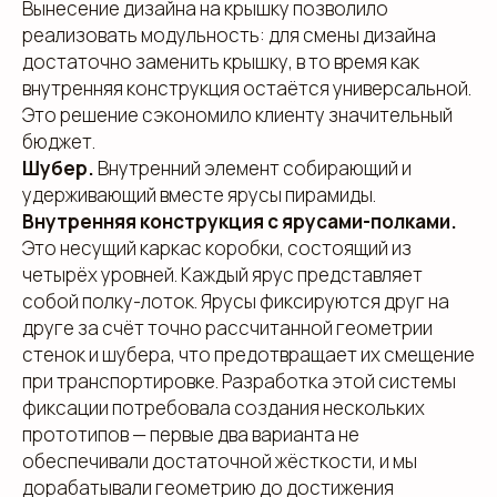
Вынесение дизайна на крышку позволило
реализовать модульность: для смены дизайна
достаточно заменить крышку, в то время как
внутренняя конструкция остаётся универсальной.
Это решение сэкономило клиенту значительный
бюджет.
Шубер.
Внутренний элемент собирающий и
удерживающий вместе ярусы пирамиды.
Внутренняя конструкция с ярусами-полками.
Это несущий каркас коробки, состоящий из
четырёх уровней. Каждый ярус представляет
собой полку-лоток. Ярусы фиксируются друг на
друге за счёт точно рассчитанной геометрии
стенок и шубера, что предотвращает их смещение
при транспортировке. Разработка этой системы
фиксации потребовала создания нескольких
прототипов — первые два варианта не
обеспечивали достаточной жёсткости, и мы
дорабатывали геометрию до достижения