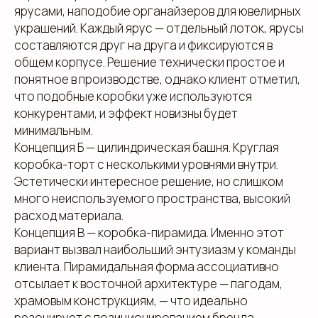
ярусами, наподобие органайзеров для ювелирных
украшений. Каждый ярус — отдельный лоток, ярусы
составляются друг на друга и фиксируются в
общем корпусе. Решение технически простое и
понятное в производстве, однако клиент отметил,
что подобные коробки уже используются
конкурентами, и эффект новизны будет
минимальным.
Концепция Б — цилиндрическая башня. Круглая
коробка-торт с несколькими уровнями внутри.
Эстетически интересное решение, но слишком
много неиспользуемого пространства, высокий
расход материала.
Концепция В — коробка-пирамида. Именно этот
вариант вызвал наибольший энтузиазм у команды
клиента. Пирамидальная форма ассоциативно
отсылает к восточной архитектуре — пагодам,
храмовым конструкциям, — что идеально
резонирует с позиционированием бренда