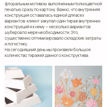
флоральным мотивом, выполненным полноцветной
ул. Малышева 122, корпус "Р"
печатью сразу по картону. Важно, что внутренняя
Пн.-Пт.: с 9.00 до 18.00
конструкция оставалась единой для всех
вариантов: клиент закупал один тираж внутренних
конструкций и к нему — несколько вариантов
О компании
Контакты
шуберов по мере необходимости. Это
существенно оптимизировало складские затраты
Услуги
Доставка
и логистику.
Направления
Программа лояльности
На сегодняшний день мы произвели большое
Портфолио
Производство упаковки
количество тиражей данного конструктива.
Блог
Реквизиты
Кейсы
Вакансии
Каталог
конструктивов
Положение о защите
персональных данных
Согласие на обработку персональных
данных
Пользовательское соглашение