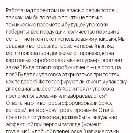
Работа над проектом началась с серии встреч,
так как нам было важно понять не только
технические параметры будущей упаковки —
габариты, вес продукции, количество позиций в
сете, — но и контекст использования упаковки. Мы
задавали вопросы, которые на первый взгляд
могли показаться далёкими от производства
картонных коробок: как именно курьер передаёт
заказ? Куда ставит коробку клиент — на стол, на
пол? Будет ли упаковка открываться при гостях,
как подарок? Фотографируют ли клиенты упаковку
для социальных сетей? Хранится ли упаковка
после использования или выбрасывается?
Ответы на эти вопросы сформировали бриф,
который лёг в основу проектирования. Стало
понятно, что упаковка должна быть: визуально
эффектной при первом взгляде (момент
вручения), удобной в переноске (наличие ручки