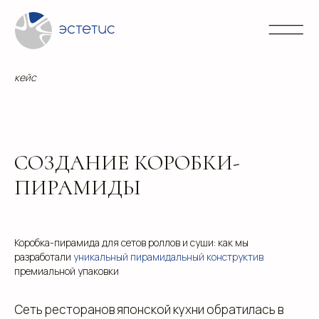
Контакты
Блог
Портфолио
Направления
info@
+7 (3
кейс
СОЗДАНИЕ КОРОБКИ-
ПИРАМИДЫ
Коробка-пирамида для сетов роллов и суши: как мы
разработали
уникальный пирамидальный конструктив
премиальной упаковки
Сеть ресторанов японской кухни обратилась в