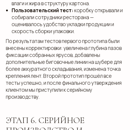
влаги и жира в структуру картона.
Пользовательский тест:
коробку открывали и
собирали сотрудники ресторана —
оценивалось удобство укладки продукции и
+7
скорость сборки упаковки.
По результатам тестов первого прототипа были
внесены корректировки: увеличена глубина пазов
фиксации собранных ярусов, добавлены
дополнительные биговочные линии на шубере для
более аккуратного складывания, изменена точка
крепления лент. Второй прототип прошёл все
тесты успешно, и после финального утверждения
клиентом мы приступили к серийному
производству.
Добавьте тз или референсы
ЭТАП 6. СЕРИЙНОЕ
Add files