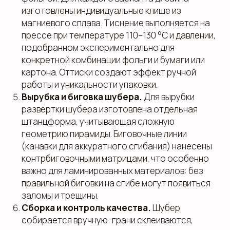
изготовлены индивидуальные клише из
магниевого сплава. Тиснение выполняется на
прессе при температуре 110–130 °C и давлении,
подобранном экспериментально для
конкретной комбинации фольги и бумаги или
картона. Оттиски создают эффект ручной
работы и уникальности упаковки.
Вырубка и биговка шубера.
Для вырубки
развёртки шубера изготовлена отдельная
штанцформа, учитывающая сложную
геометрию пирамиды. Биговочные линии
(канавки для аккуратного сгибания) нанесены
контрбиговочными матрицами, что особенно
важно для ламинированных материалов: без
правильной биговки на сгибе могут появиться
заломы и трещины.
Сборка и контроль качества.
Шубер
собирается вручную: грани склеиваются,