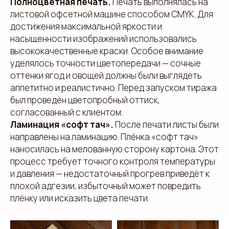
Полноцветная печать.
Печать выполнялась на
листовой офсетной машине способом CMYK. Для
достижения максимальной яркости и
насыщенности изображений использовались
высококачественные краски. Особое внимание
уделялось точности цветопередачи — сочные
оттенки ягод и овощей должны были выглядеть
аппетитно и реалистично. Перед запуском тиража
был проведён цветопробный оттиск,
согласованный с клиентом.
Ламинация «софт тач».
После печати листы были
направлены на ламинацию. Плёнка «софт тач»
наносилась на мелованную сторону картона. Этот
процесс требует точного контроля температуры
и давления — недостаточный прогрев приведёт к
плохой адгезии, избыточный может повредить
плёнку или исказить цвета печати.