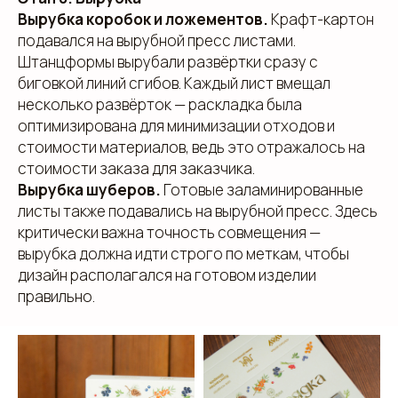
Вырубка коробок и ложементов.
Крафт-картон
подавался на вырубной пресс листами.
Штанцформы вырубали развёртки сразу с
биговкой линий сгибов. Каждый лист вмещал
несколько развёрток — раскладка была
оптимизирована для минимизации отходов и
стоимости материалов, ведь это отражалось на
стоимости заказа для заказчика.
Вырубка шуберов.
Готовые заламинированные
листы также подавались на вырубной пресс. Здесь
клиентам
критически важна точность совмещения —
вырубка должна идти строго по меткам, чтобы
дизайн располагался на готовом изделии
ЗАПОЛНИТЕ ЗАЯВКУ, И
правильно.
МЫ ПОДБЕРЕМ ДЛЯ ВАС
ИДЕАЛЬНОЕ РЕШЕНИЕ
Свяжитесь с нами для консультации. Мы обсудим
ваши потребности, предложим варианты и
разработаем упаковку, которая подчеркнет