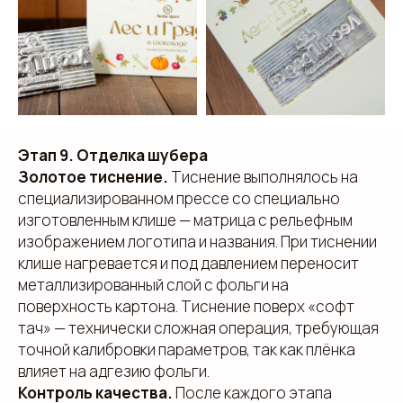
уникальность вашей продукции. Наши
специалисты готовы ответить на все вопросы и
предложить решения, соответствующие вашим
задачам и бюджету.
Этап 9. Отделка шубера
+7
Золотое тиснение.
Тиснение выполнялось на
специализированном прессе со специально
изготовленным клише — матрица с рельефным
изображением логотипа и названия. При тиснении
клише нагревается и под давлением переносит
металлизированный слой с фольги на
поверхность картона. Тиснение поверх «софт
тач» — технически сложная операция, требующая
точной калибровки параметров, так как плёнка
влияет на адгезию фольги.
Контроль качества.
После каждого этапа