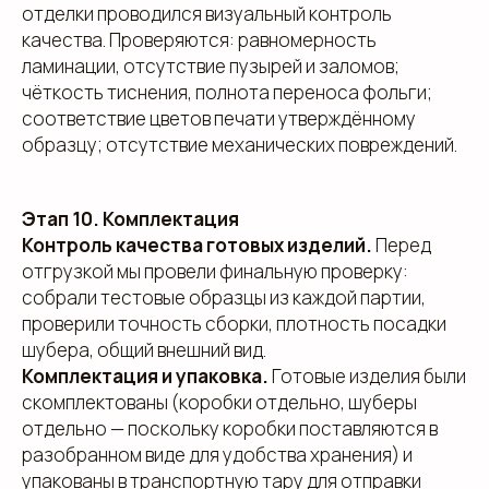
отделки проводился визуальный контроль
Добавьте тз или референсы
качества. Проверяются: равномерность
Add files
ламинации, отсутствие пузырей и заломов;
чёткость тиснения, полнота переноса фольги;
Я прочитал и подтверждаю, что ознакомлен с
соответствие цветов печати утверждённому
Пользовательским соглашением
и
Политикой в
области обработки и защиты персональных
образцу; отсутствие механических повреждений.
данных
, а также даю
Согласие на обработку
персональных данных
Отправить
Этап 10. Комплектация
Контроль качества готовых изделий.
Перед
отгрузкой мы провели финальную проверку:
собрали тестовые образцы из каждой партии,
проверили точность сборки, плотность посадки
шубера, общий внешний вид.
Комплектация и упаковка.
Готовые изделия были
скомплектованы (коробки отдельно, шуберы
info@estetis.ru
отдельно — поскольку коробки поставляются в
+7 (343) 288 56 30
разобранном виде для удобства хранения) и
вконтакте
упакованы в транспортную тару для отправки
телеграм