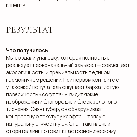
клиенту.
дзен
Адрес офиса: 620075, г. Екатеринбург,
РЕЗУЛЬТАТ
ул. Малышева 122, корпус "Р"
Пн.-Пт.: с 9.00 до 18.00
Что получилось
Мы создали упаковку, которая полностью
реализует первоначальный замысел — совмещает
О компании
Контакты
экологичность, и премиальность в едином
Услуги
Доставка
гармоничном решении. При первом контакте с
Направления
Программа лояльности
упаковкой получатель ощущает бархатистую
Портфолио
Производство упаковки
поверхность «софт тач», видит яркие
Блог
Реквизиты
изображения и благородный блеск золотого
тиснения. Сняв шубер, он обнаруживает
Кейсы
Вакансии
Каталог
контрастную текстуру крафта — тёплую,
конструктивов
натуральную, «честную». Этот тактильный
сторителлинг готовит к гастрономическому
Положение о защите