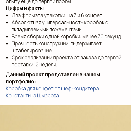
опыту ещё до первой пробы.
персональных данных
Цифры и факты
Согласие на обработку персональных
Два формата упаковки: на 3 и 6 конфет.
данных
Абсолютная универсальность коробок с
Пользовательское соглашение
вкладываемыми ложементами.
Использование файлов куки
Время сборки одной коробки: менее 30 секунд.
Сайт создали Панки
Прочность конструкции: выдерживает
штабелирование.
Срок реализации проекта от заказа до первой
поставки: 2 недели.
Данный проект представлен в нашем
портфолио:
Коробка для конфет от шеф-кондитера
Константина Шмарова