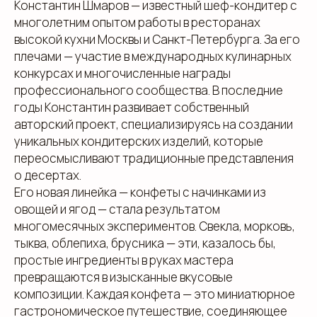
Константин Шмаров — известный шеф-кондитер с
многолетним опытом работы в ресторанах
высокой кухни Москвы и Санкт-Петербурга. За его
плечами — участие в международных кулинарных
конкурсах и многочисленные награды
профессионального сообщества. В последние
годы Константин развивает собственный
авторский проект, специализируясь на создании
уникальных кондитерских изделий, которые
переосмысливают традиционные представления
о десертах.
Его новая линейка — конфеты с начинками из
овощей и ягод — стала результатом
многомесячных экспериментов. Свекла, морковь,
тыква, облепиха, брусника — эти, казалось бы,
простые ингредиенты в руках мастера
превращаются в изысканные вкусовые
композиции. Каждая конфета — это миниатюрное
гастрономическое путешествие, соединяющее