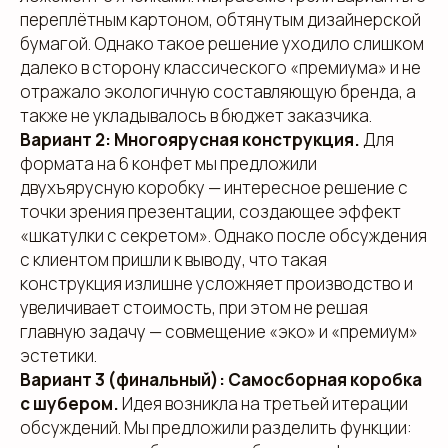
переплётным картоном, обтянутым дизайнерской
бумагой. Однако такое решение уходило слишком
далеко в сторону классического «премиума» и не
отражало экологичную составляющую бренда, а
также не укладывалось в бюджет заказчика.
Вариант 2: Многоярусная конструкция.
Для
формата на 6 конфет мы предложили
двухъярусную коробку — интересное решение с
точки зрения презентации, создающее эффект
«шкатулки с секретом». Однако после обсуждения
с клиентом пришли к выводу, что такая
конструкция излишне усложняет производство и
увеличивает стоимость, при этом не решая
главную задачу — совмещение «эко» и «премиум»
эстетики.
Вариант 3 (финальный): Самосборная коробка
с шубером.
Идея возникла на третьей итерации
обсуждений. Мы предложили разделить функции: