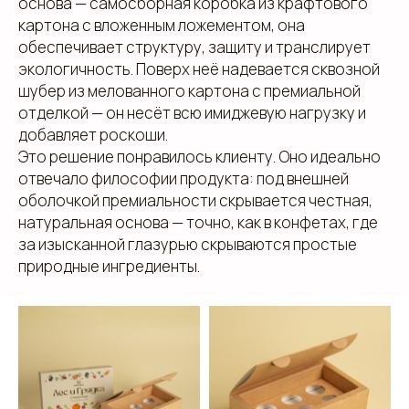
основа — самосборная коробка из крафтового
картона с вложенным ложементом, она
обеспечивает структуру, защиту и транслирует
экологичность. Поверх неё надевается сквозной
шубер из мелованного картона с премиальной
отделкой — он несёт всю имиджевую нагрузку и
добавляет роскоши.
Это решение понравилось клиенту. Оно идеально
отвечало философии продукта: под внешней
оболочкой премиальности скрывается честная,
натуральная основа — точно, как в конфетах, где
за изысканной глазурью скрываются простые
природные ингредиенты.