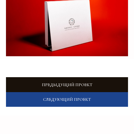
Добавьте тз или референсы
Add files
Я прочитал и подтверждаю, что ознакомлен с
Пользовательским соглашением
,
Политикой
конфиденциальности
и
Политикой обработки
персональных данных
, а также даю
Согласие на
обработку персональных данных
ПРЕДЫДУЩИЙ ПРОЕКТ
Отправить
СЛЕДУЮЩИЙ ПРОЕКТ