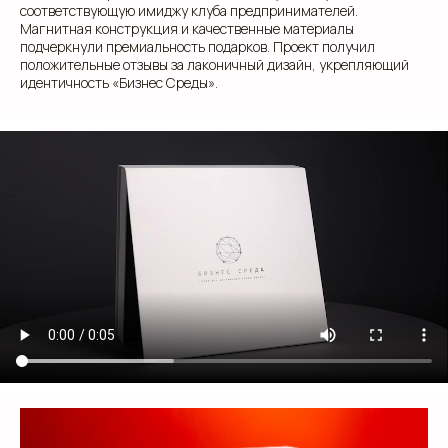
соответствующую имиджу клуба предпринимателей.
ИДЕАЛЬНОЕ РЕШЕНИЕ
Магнитная конструкция и качественные материалы
подчеркнули премиальность подарков. Проект получил
положительные отзывы за лаконичный дизайн, укрепляющий
Свяжитесь с нами для консультации. Мы обсудим
идентичность «Бизнес Среды».
ваши потребности, предложим варианты и
разработаем упаковку, которая подчеркнет
уникальность вашей продукции. Наши
специалисты готовы ответить на все вопросы и
предложить решения, соответствующие вашим
задачам и бюджету.
+7