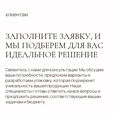
info@estetis.ru
+7 (343) 288 56 30
вконтакте
телеграм
дзен
Адрес офиса: 620075, г. Екатеринбург,
ул. Малышева 122, корпус "Р"
Пн.-Пт.: с 9.00 до 18.00
О компании
Контакты
Услуги
Доставка