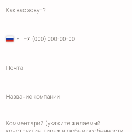
Направления
Программа лояльности
Портфолио
Производство упаковки
Блог
Реквизиты
Кейсы
Вакансии
Каталог
конструктивов
Политика обработки
персональных данных
Согласие на обработку персональных данных
Пользовательское соглашение
Использование файлов куки
Политика конфиденциальности
Сайт создали Панки