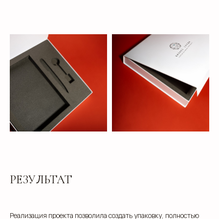
клиентам
РЕЗУЛЬТАТ
ЗАПОЛНИТЕ ЗАЯВКУ, И
Реализация проекта позволила создать упаковку, полностью
МЫ ПОДБЕРЕМ ДЛЯ ВАС