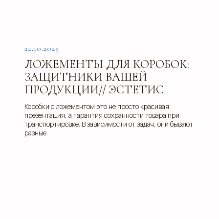
Услуги
Доставка
Направления
Программа лояльности
Портфолио
Производство упаковки
24.10.2025
Блог
Реквизиты
ЛОЖЕМЕНТЫ ДЛЯ КОРОБОК:
Кейсы
Вакансии
ЗАЩИТНИКИ ВАШЕЙ
Каталог
конструктивов
ПРОДУКЦИИ// ЭСТЕТИС
Коробки с ложементом это не просто красивая
Положение о защите
презентация, а гарантия сохранности товара при
персональных данных
транспортировке. В зависимости от задач, они бывают
Согласие на обработку персональных
разные.
данных
Пользовательское соглашение
Использование файлов куки
Сайт создали Панки