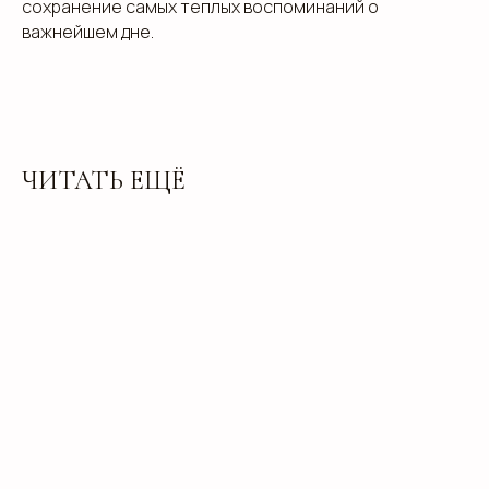
сохранение самых теплых воспоминаний о
важнейшем дне.
ЧИТАТЬ ЕЩЁ
Добавьте тз или референсы
Add files
Я прочитал и подтверждаю, что ознакомлен с
Пользовательским соглашением
и
Политикой в
области обработки и защиты персональных
данных
, а также даю
Согласие на обработку
персональных данных
Отправить