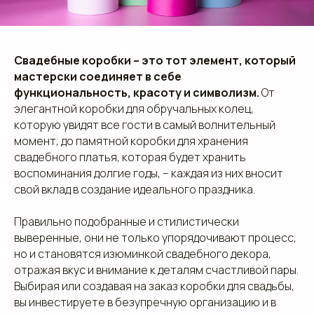
клиентам
Свадебные коробки – это тот элемент, который
ЗАПОЛНИТЕ ЗАЯВКУ, И
мастерски соединяет в себе
МЫ ПОДБЕРЕМ ДЛЯ ВАС
функциональность, красоту и символизм.
От
ИДЕАЛЬНОЕ РЕШЕНИЕ
элегантной коробки для обручальных колец,
которую увидят все гости в самый волнительный
Свяжитесь с нами для консультации. Мы обсудим
момент, до памятной коробки для хранения
ваши потребности, предложим варианты и
свадебного платья, которая будет хранить
разработаем упаковку, которая подчеркнет
уникальность вашей продукции. Наши
воспоминания долгие годы, – каждая из них вносит
специалисты готовы ответить на все вопросы и
свой вклад в создание идеального праздника.
предложить решения, соответствующие вашим
задачам и бюджету.
Правильно подобранные и стилистически
выверенные, они не только упорядочивают процесс,
но и становятся изюминкой свадебного декора,
отражая вкус и внимание к деталям счастливой пары.
Выбирая или создавая на заказ коробки для свадьбы,
+7
вы инвестируете в безупречную организацию и в