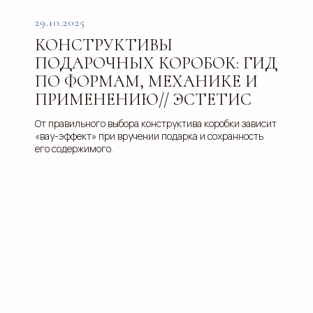
29.10.2025
КОНСТРУКТИВЫ
ПОДАРОЧНЫХ КОРОБОК: ГИД
ПО ФОРМАМ, МЕХАНИКЕ И
ПРИМЕНЕНИЮ// ЭСТЕТИС
info@estetis.ru
+7 (343) 288 56 30
От правильного выбора конструктива коробки зависит
«вау-эффект» при вручении подарка и сохранность
вконтакте
его содержимого.
телеграм
дзен
Адрес офиса: 620075, г. Екатеринбург,
ул. Малышева 122, корпус "Р"
Пн.-Пт.: с 9.00 до 18.00
О компании
Контакты