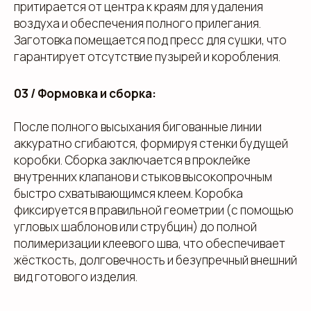
притирается от центра к краям для удаления
воздуха и обеспечения полного прилегания.
Заготовка помещается под пресс для сушки, что
гарантирует отсутствие пузырей и коробления.
03 / Формовка и сборка:
После полного высыхания бигованные линии
аккуратно сгибаются, формируя стенки будущей
коробки. Сборка заключается в проклейке
внутренних клапанов и стыков высокопрочным
быстро схватывающимся клеем. Коробка
фиксируется в правильной геометрии (с помощью
угловых шаблонов или струбцин) до полной
полимеризации клеевого шва, что обеспечивает
жёсткость, долговечность и безупречный внешний
вид готового изделия.